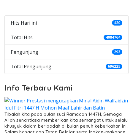
Categories
Hits Hari ini
420
Total Hits
4084764
Pengunjung
293
Total Pengunjung
696225
Info Terbaru Kami
Tibalah kita pada bulan suci Ramadan 1447H, Semoga
Allah senantiasa memberikan kita semangat untuk selalu
khusyuk dalam beribadah di bulan penuh keberkahan ini.
Salam hangat dan Tetap Belajar serta Makan-makanan