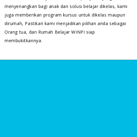
menyenangkan bagi anak dan solusi belajar dikelas, kami
juga memberikan program kursus untuk dikelas maupun
dirumah, Pastikan kami menjadikan pilihan anda sebagai
Orang tua, dan Rumah Belajar WINPI siap
membukitkannya.