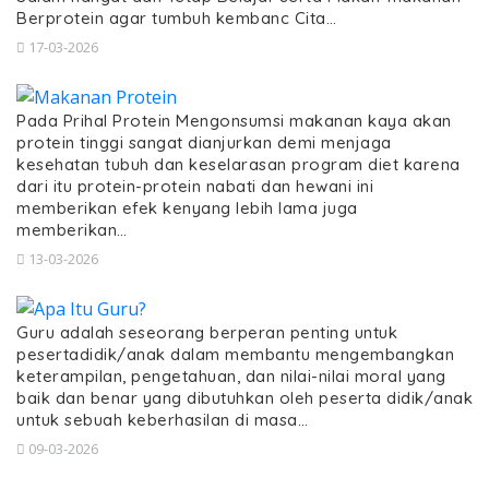
Berprotein agar tumbuh kembanc Cita…
17-03-2026
Pada Prihal Protein Mengonsumsi makanan kaya akan
protein tinggi sangat dianjurkan demi menjaga
kesehatan tubuh dan keselarasan program diet karena
dari itu protein-protein nabati dan hewani ini
memberikan efek kenyang lebih lama juga
memberikan…
13-03-2026
Guru adalah seseorang berperan penting untuk
pesertadidik/anak dalam membantu mengembangkan
keterampilan, pengetahuan, dan nilai-nilai moral yang
baik dan benar yang dibutuhkan oleh peserta didik/anak
untuk sebuah keberhasilan di masa…
09-03-2026