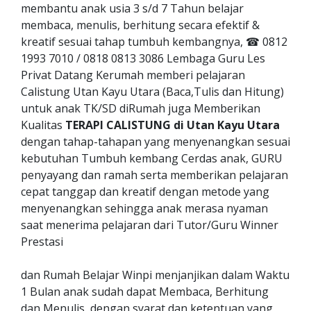
membantu anak usia 3 s/d 7 Tahun belajar
membaca, menulis, berhitung secara efektif &
kreatif sesuai tahap tumbuh kembangnya, ☎ 0812
1993 7010 / 0818 0813 3086 Lembaga Guru Les
Privat Datang Kerumah memberi pelajaran
Calistung Utan Kayu Utara (Baca,Tulis dan Hitung)
untuk anak TK/SD diRumah juga Memberikan
Kualitas
TERAPI CALISTUNG di Utan Kayu Utara
dengan tahap-tahapan yang menyenangkan sesuai
kebutuhan Tumbuh kembang Cerdas anak, GURU
penyayang dan ramah serta memberikan pelajaran
cepat tanggap dan kreatif dengan metode yang
menyenangkan sehingga anak merasa nyaman
saat menerima pelajaran dari Tutor/Guru Winner
Prestasi
dan Rumah Belajar Winpi menjanjikan dalam Waktu
1 Bulan anak sudah dapat Membaca, Berhitung
dan Menulis, dengan syarat dan ketentuan yang