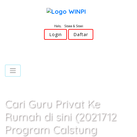
Halo, Siswa & Siswi
Login
Daftar
Cari Guru Privat Ke
Rumah di sini (2021712
Program Calstung