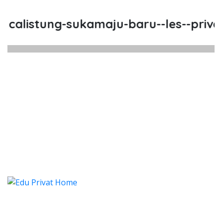
alistung-sukamaju-baru--les--privat-
alistung Sukamaju Baru, Les, Pri
alistung Sukamaju Baru, Les, Privat, Les Priv
alistung Sukamaju Baru, Les,
alistung Sukamaju Baru, Les, Privat, 
Categories