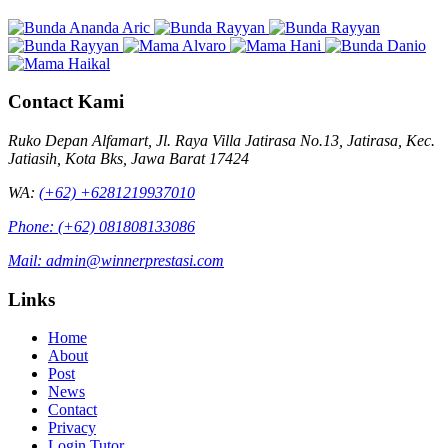
Contact Kami
Ruko Depan Alfamart, Jl. Raya Villa Jatirasa No.13, Jatirasa, Kec.
Jatiasih, Kota Bks, Jawa Barat 17424
WA:
(+62) +6281219937010
Phone:
(+62) 081808133086
Mail:
admin@winnerprestasi.com
Links
Home
About
Post
News
Contact
Privacy
Login Tutor