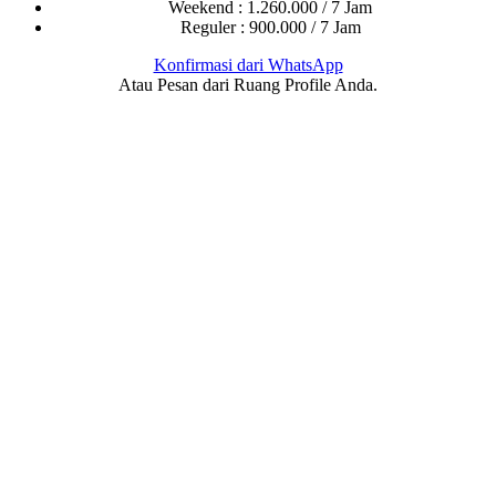
Weekend : 1.260.000 / 7 Jam
Reguler : 900.000 / 7 Jam
Konfirmasi dari WhatsApp
Atau Pesan dari Ruang Profile Anda.
oft Powerpoint, Microsoft Powerpoint Les, Les keru
werpoint, Microsoft Powerpoint Les, Les kerumah Microsoft Powerpoint, Micro
 Powerpoint, Microsoft Powerpoint Les, Les kerumah Microsoft 