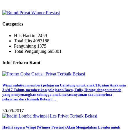
 Powerpoint, Microsoft Powerpoint Les, Les kerumah Microsoft 
Categories
Hits Hari ini
2459
Total Hits
4083188
Pengunjung
1375
Total Pengunjung
695301
Info Terbaru Kami
Winpi sulution memberi pelajaran Calistung untuk anak TK atau Anak usia
3 s/d 7 Tahun, memberikan pelajaran Baca, Tulis, Hitung dengan metode
yang menyenangkan sehingga anak merasanyaman saat menerima
pelajaran dari Rumah Belajar…
30-09-2017
Hadiri segera Winpi (Winner Prestasi) Akan Mengadakan Lomba untuk