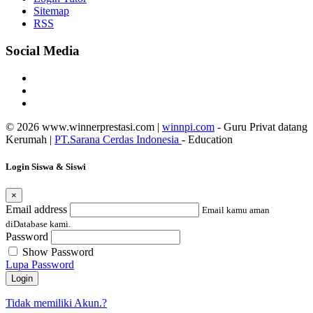
Sitemap
RSS
Social Media
© 2026 www.winnerprestasi.com |
winnpi.com
- Guru Privat datang
Kerumah |
PT.Sarana Cerdas Indonesia
- Education
Login Siswa & Siswi
×
Email address
Email kamu aman
diDatabase kami.
Password
Show Password
Lupa Password
Login
Tidak memiliki Akun.?