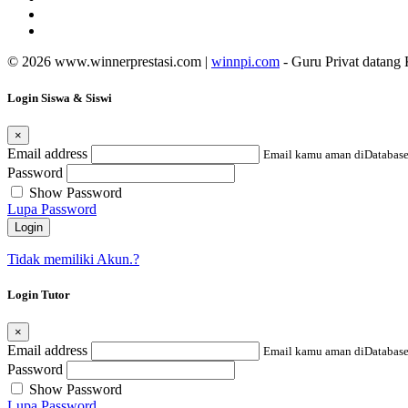
© 2026 www.winnerprestasi.com |
winnpi.com
- Guru Privat datang
Login Siswa & Siswi
×
Email address
Email kamu aman diDatabase
Password
Show Password
Lupa Password
Login
Tidak memiliki Akun.?
Login Tutor
×
Email address
Email kamu aman diDatabase
Password
Show Password
Lupa Password