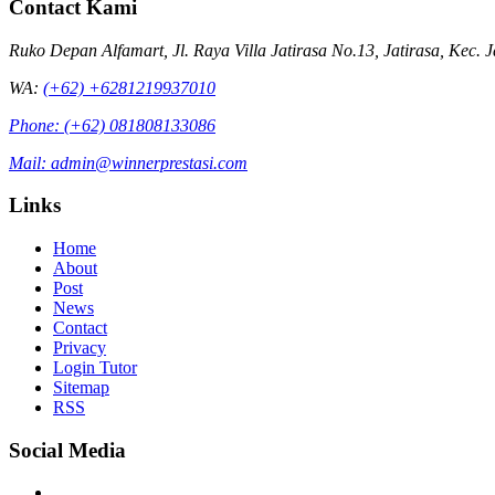
Contact Kami
Ruko Depan Alfamart, Jl. Raya Villa Jatirasa No.13, Jatirasa, Kec. 
WA:
(+62) +6281219937010
Phone:
(+62) 081808133086
Mail:
admin@winnerprestasi.com
Links
Home
About
Post
News
Contact
Privacy
Login Tutor
Sitemap
RSS
Social Media