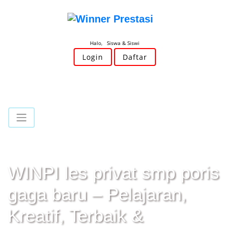
Halo, Siswa & Siswi
Login
Daftar
WINPI les privat smp poris
gaga baru – Pelajaran,
Kreatif, Terbaik &