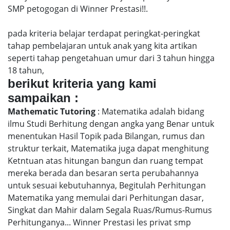
SMP petogogan di Winner Prestasi!!.
pada kriteria belajar terdapat peringkat-peringkat
tahap pembelajaran untuk anak yang kita artikan
seperti tahap pengetahuan umur dari 3 tahun hingga
18 tahun,
berikut kriteria yang kami
sampaikan :
Mathematic Tutoring
: Matematika adalah bidang
ilmu Studi Berhitung dengan angka yang Benar untuk
menentukan Hasil Topik pada Bilangan, rumus dan
struktur terkait, Matematika juga dapat menghitung
Ketntuan atas hitungan bangun dan ruang tempat
mereka berada dan besaran serta perubahannya
untuk sesuai kebutuhannya, Begitulah Perhitungan
Matematika yang memulai dari Perhitungan dasar,
Singkat dan Mahir dalam Segala Ruas/Rumus-Rumus
Perhitunganya... Winner Prestasi les privat smp