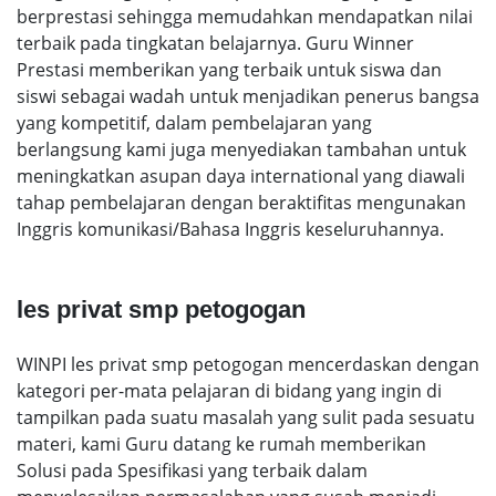
berprestasi sehingga memudahkan mendapatkan nilai
terbaik pada tingkatan belajarnya. Guru Winner
Prestasi memberikan yang terbaik untuk siswa dan
siswi sebagai wadah untuk menjadikan penerus bangsa
yang kompetitif, dalam pembelajaran yang
berlangsung kami juga menyediakan tambahan untuk
meningkatkan asupan daya international yang diawali
tahap pembelajaran dengan beraktifitas mengunakan
Inggris komunikasi/Bahasa Inggris keseluruhannya.
les privat smp petogogan
WINPI les privat smp petogogan mencerdaskan dengan
kategori per-mata pelajaran di bidang yang ingin di
tampilkan pada suatu masalah yang sulit pada sesuatu
materi, kami Guru datang ke rumah memberikan
Solusi pada Spesifikasi yang terbaik dalam