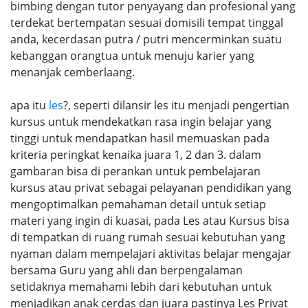
bimbing dengan tutor penyayang dan profesional yang
terdekat bertempatan sesuai domisili tempat tinggal
anda, kecerdasan putra / putri mencerminkan suatu
kebanggan orangtua untuk menuju karier yang
menanjak cemberlaang.
apa itu
les
?, seperti dilansir les itu menjadi pengertian
kursus untuk mendekatkan rasa ingin belajar yang
tinggi untuk mendapatkan hasil memuaskan pada
kriteria peringkat kenaika juara 1, 2 dan 3. dalam
gambaran bisa di perankan untuk pembelajaran
kursus atau privat sebagai pelayanan pendidikan yang
mengoptimalkan pemahaman detail untuk setiap
materi yang ingin di kuasai, pada Les atau Kursus bisa
di tempatkan di ruang rumah sesuai kebutuhan yang
nyaman dalam mempelajari aktivitas belajar mengajar
bersama Guru yang ahli dan berpengalaman
setidaknya memahami lebih dari kebutuhan untuk
menjadikan anak cerdas dan juara pastinya Les Privat