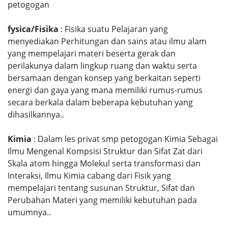
petogogan
fysica/Fisika
: Fisika suatu Pelajaran yang
menyediakan Perhitungan dan sains atau ilmu alam
yang mempelajari materi beserta gerak dan
perilakunya dalam lingkup ruang dan waktu serta
bersamaan dengan konsep yang berkaitan seperti
energi dan gaya yang mana memiliki rumus-rumus
secara berkala dalam beberapa kebutuhan yang
dihasilkannya..
Kimia
: Dalam les privat smp petogogan Kimia Sebagai
Ilmu Mengenal Kompsisi Struktur dan Sifat Zat dari
Skala atom hingga Molekul serta transformasi dan
Interaksi, Ilmu Kimia cabang dari Fisik yang
mempelajari tentang susunan Struktur, Sifat dan
Perubahan Materi yang memiliki kebutuhan pada
umumnya..