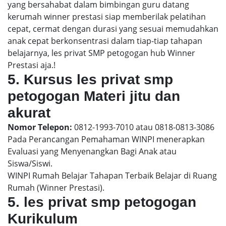
yang bersahabat dalam bimbingan guru datang
kerumah winner prestasi siap memberilak pelatihan
cepat, cermat dengan durasi yang sesuai memudahkan
anak cepat berkonsentrasi dalam tiap-tiap tahapan
belajarnya, les privat SMP petogogan hub Winner
Prestasi aja.!
5. Kursus les privat smp
petogogan Materi jitu dan
akurat
Nomor Telepon:
0812-1993-7010 atau 0818-0813-3086
Pada Perancangan Pemahaman WINPI menerapkan
Evaluasi yang Menyenangkan Bagi Anak atau
Siswa/Siswi.
WINPI Rumah Belajar Tahapan Terbaik Belajar di Ruang
Rumah (Winner Prestasi).
5. les privat smp petogogan
Kurikulum