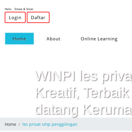
Halo, Siswa & Siswi
Login
Daftar
(current)
Home
About
Online Learning
WINPI les priva
Kreatif, Terba
datang Keruma
Home
les privat smp penggilingan