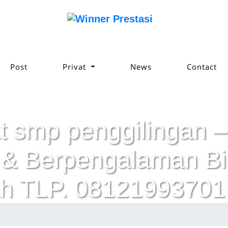
Post
Privat
News
Contact
t smp penggilingan –
ik & Berpengalaman 
h TLP. 08121993701