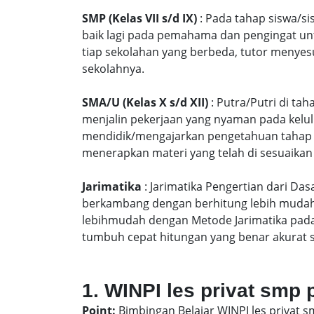
SMP (Kelas VII s/d IX)
: Pada tahap siswa/si
baik lagi pada pemahama dan pengingat unt
tiap sekolahan yang berbeda, tutor menyes
sekolahnya.
SMA/U (Kelas X s/d XII)
: Putra/Putri di ta
menjalin pekerjaan yang nyaman pada kelu
mendidik/mengajarkan pengetahuan tahap S
menerapkan materi yang telah di sesuaikan
Jarimatika
: Jarimatika Pengertian dari Da
berkambang dengan berhitung lebih mudah 
lebihmudah dengan Metode Jarimatika pad
tumbuh cepat hitungan yang benar akurat 
1. WINPI les privat smp 
Point:
Bimbingan Belajar WINPI les privat 