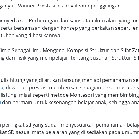
ya... Winner Prestasi les privat smp penggilingan
 menyediakan Perhitungan dan sains atau ilmu alam yang me
 serta bersamaan dengan konsep yang berkaitan seperti en
tuhan yang dihasilkannya..
Kimia Sebagai Ilmu Mengenal Kompsisi Struktur dan Sifat Zat
ng dari Fisik yang mempelajari tentang susunan Struktur, S
lis hitung yang di artikan lansung menjadi pemahaman seb
ca
, di winner prestasi memberikan sebagian besar metode 
alistung, misal seperti metode Montesori yang membimbi
i
dan bermain untuk kesenangan belajar anak, sehingga an
ri peringkat sd yang sudah menyesuaikan pemahaman belaja
at SD sesuai mata pelajaran yang di sediakan pada umum