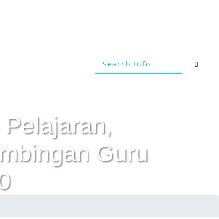
 Pelajaran,
Bimbingan Guru
0