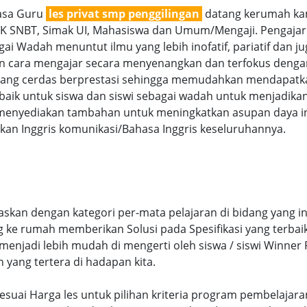
jasa Guru
les privat smp penggilingan
datang kerumah kam
TBK SNBT, Simak UI, Mahasiswa dan Umum/Mengaji. Pengajar 
ai Wadah menuntut ilmu yang lebih inofatif, pariatif dan jug
gan cara mengajar secara menyenangkan dan terfokus denga
g cerdas berprestasi sehingga memudahkan mendapatkan n
aik untuk siswa dan siswi sebagai wadah untuk menjadikan
menyediakan tambahan untuk meningkatkan asupan daya int
an Inggris komunikasi/Bahasa Inggris keseluruhannya.
askan dengan kategori per-mata pelajaran di bidang yang i
ng ke rumah memberikan Solusi pada Spesifikasi yang terb
njadi lebih mudah di mengerti oleh siswa / siswi Winner Pr
n yang tertera di hadapan kita.
 sesuai Harga les untuk pilihan kriteria program pembelajar