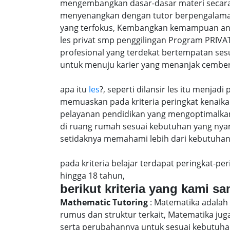
mengembangkan dasar-dasar materi secara 
menyenangkan dengan tutor berpengalaman
yang terfokus, Kembangkan kemampuan anak 
les privat smp penggilingan Program PRIVA
profesional yang terdekat bertempatan ses
untuk menuju karier yang menanjak cember
apa itu
les
?, seperti dilansir les itu menja
memuaskan pada kriteria peringkat kenaika 
pelayanan pendidikan yang mengoptimalkan 
di ruang rumah sesuai kebutuhan yang nya
setidaknya memahami lebih dari kebutuhan u
pada kriteria belajar terdapat peringkat-p
hingga 18 tahun,
berikut kriteria yang kami s
Mathematic Tutoring
: Matematika adalah 
rumus dan struktur terkait, Matematika j
serta perubahannya untuk sesuai kebutuhan