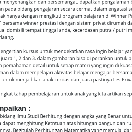
menyenangkan dan bersemangat, dapatkan pengalaman bela
 pada bidang pengajaran secara cermat dalam engatasi 
hanya dengan mengikuti program pelajaran di Winner Pres
T bersama winner prestasi dengan sistem privat dirumah d
uai domisili tempat tinggal anda, kecerdasan putra / putr
laang.
di pengertian kursus untuk mendekatkan rasa ingin belajar y
juara 1, 2 dan 3. dalam gambaran bisa di perankan untuk p
pemahaman detail untuk setiap materi yang ingin di kuasai
man dalam mempelajari aktivitas belajar mengajar bersam
ntuk menjadikan anak cerdas dan juara pastinya Les Privat
eringkat tahap pembelajaran untuk anak yang kita artikan s
ampaikan :
bidang ilmu Studi Berhitung dengan angka yang Benar untu
uga dapat menghitung Ketntuan atas hitungan bangun dan 
nya, Begitulah Perhitungan Matematika yang memulai dari