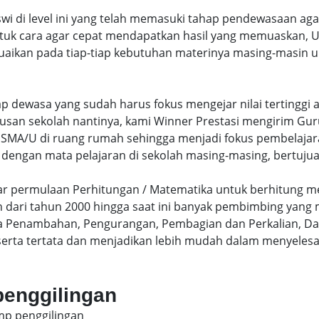
swi di level ini yang telah memasuki tahap pendewasaan ag
uk cara agar cepat mendapatkan hasil yang memuaskan, Un
uaikan pada tiap-tiap kebutuhan materinya masing-masin un
hap dewasa yang sudah harus fokus mengejar nilai terting
lusan sekolah nantinya, kami Winner Prestasi mengirim G
MA/U di ruang rumah sehingga menjadi fokus pembelajara
 dengan mata pelajaran di sekolah masing-masing, bertujua
sar permulaan Perhitungan / Matematika untuk berhitung me
dari tahun 2000 hingga saat ini banyak pembimbing yang
a Penambahan, Pengurangan, Pembagian dan Perkalian, Da
serta tertata dan menjadikan lebih mudah dalam menyelesa
penggilingan
smp penggilingan