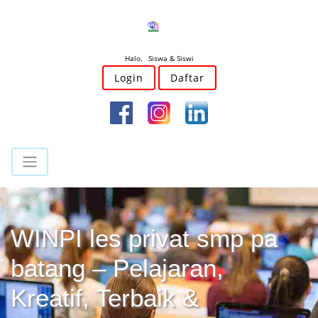
Halo, Siswa & Siswi
Login
Daftar
WINPI les privat smp pa
batang – Pelajaran,
Kreatif, Terbaik &