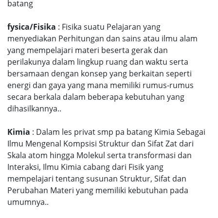
batang
fysica/Fisika
: Fisika suatu Pelajaran yang
menyediakan Perhitungan dan sains atau ilmu alam
yang mempelajari materi beserta gerak dan
perilakunya dalam lingkup ruang dan waktu serta
bersamaan dengan konsep yang berkaitan seperti
energi dan gaya yang mana memiliki rumus-rumus
secara berkala dalam beberapa kebutuhan yang
dihasilkannya..
Kimia
: Dalam les privat smp pa batang Kimia Sebagai
Ilmu Mengenal Kompsisi Struktur dan Sifat Zat dari
Skala atom hingga Molekul serta transformasi dan
Interaksi, Ilmu Kimia cabang dari Fisik yang
mempelajari tentang susunan Struktur, Sifat dan
Perubahan Materi yang memiliki kebutuhan pada
umumnya..