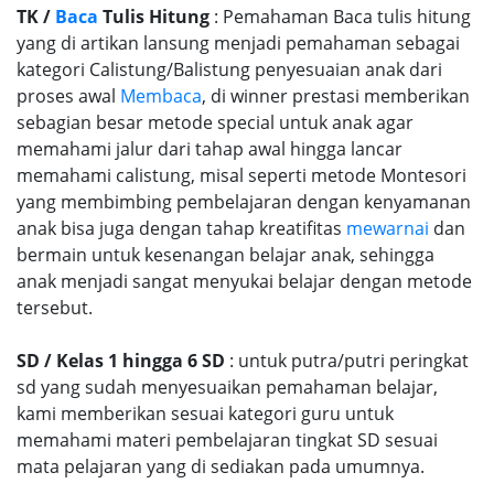
TK /
Baca
Tulis Hitung
: Pemahaman Baca tulis hitung
yang di artikan lansung menjadi pemahaman sebagai
kategori Calistung/Balistung penyesuaian anak dari
proses awal
Membaca
, di winner prestasi memberikan
sebagian besar metode special untuk anak agar
memahami jalur dari tahap awal hingga lancar
memahami calistung, misal seperti metode Montesori
yang membimbing pembelajaran dengan kenyamanan
anak bisa juga dengan tahap kreatifitas
mewarnai
dan
bermain untuk kesenangan belajar anak, sehingga
anak menjadi sangat menyukai belajar dengan metode
tersebut.
SD / Kelas 1 hingga 6 SD
: untuk putra/putri peringkat
sd yang sudah menyesuaikan pemahaman belajar,
kami memberikan sesuai kategori guru untuk
memahami materi pembelajaran tingkat SD sesuai
mata pelajaran yang di sediakan pada umumnya.