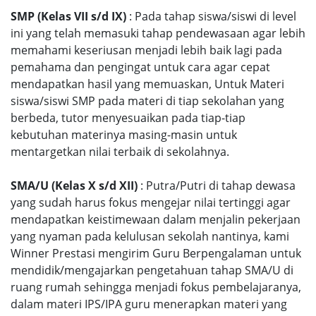
SMP (Kelas VII s/d IX)
: Pada tahap siswa/siswi di level
ini yang telah memasuki tahap pendewasaan agar lebih
memahami keseriusan menjadi lebih baik lagi pada
pemahama dan pengingat untuk cara agar cepat
mendapatkan hasil yang memuaskan, Untuk Materi
siswa/siswi SMP pada materi di tiap sekolahan yang
berbeda, tutor menyesuaikan pada tiap-tiap
kebutuhan materinya masing-masin untuk
mentargetkan nilai terbaik di sekolahnya.
SMA/U (Kelas X s/d XII)
: Putra/Putri di tahap dewasa
yang sudah harus fokus mengejar nilai tertinggi agar
mendapatkan keistimewaan dalam menjalin pekerjaan
yang nyaman pada kelulusan sekolah nantinya, kami
Winner Prestasi mengirim Guru Berpengalaman untuk
mendidik/mengajarkan pengetahuan tahap SMA/U di
ruang rumah sehingga menjadi fokus pembelajaranya,
dalam materi IPS/IPA guru menerapkan materi yang