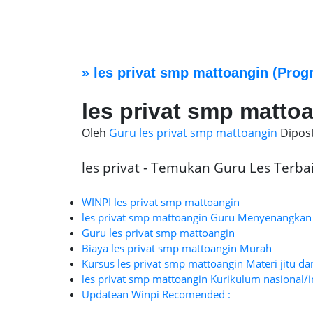
»
les privat smp mattoangin
(Progr
les privat smp matto
Oleh
Guru les privat smp mattoangin
Dipos
les privat - Temukan Guru Les Terbaik
WINPI les privat smp mattoangin
les privat smp mattoangin Guru Menyenangkan
Guru les privat smp mattoangin
Biaya les privat smp mattoangin Murah
Kursus les privat smp mattoangin Materi jitu da
les privat smp mattoangin Kurikulum nasional/i
Updatean Winpi Recomended :