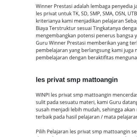
Winner Prestasi adalah lembaga penyedia 
les privat untuk TK, SD, SMP, SMA, OSN, U
kriterianya kami menjadikan pelajaran Sebag
Biaya Terstruktur sesuai Tingkatanya den
mengembangkan potensi penerus bangsa yan
Guru Winner Prestasi memberikan yang terb
pembelajaran yang berlangsung kami juga 
pembelajaran dengan beraktifitas mengunak
les privat smp mattoangin
WINPI les privat smp mattoangin mencerdas
sulit pada sesuatu materi, kami Guru data
susah menjadi lebih mudah, sehingga akan me
terbaik pada hasil pelajaran / mata pelajara
Pilih Pelajaran les privat smp mattoangin 