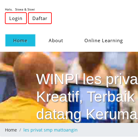
Halo, Siswa & Siswi
Login
Daftar
(current)
Home
About
Online Learning
WINPI les priv
Kreatif, Terba
datang Keruma
Home
les privat smp mattoangin