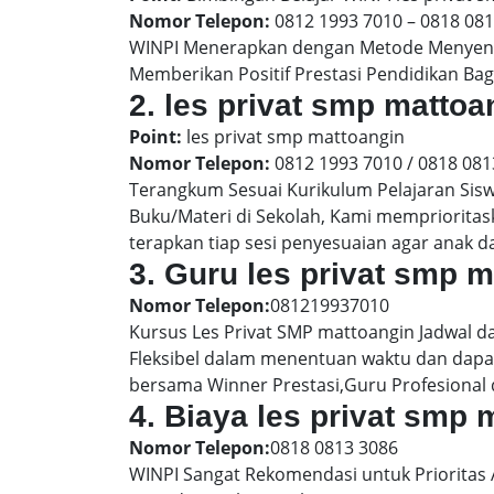
Nomor Telepon:
0812 1993 7010 – 0818 08
WINPI Menerapkan dengan Metode Menyenan
Memberikan Positif Prestasi Pendidikan Bag
2. les privat smp matt
Point:
les privat smp mattoangin
Nomor Telepon:
0812 1993 7010 / 0818 081
Terangkum Sesuai Kurikulum Pelajaran Sis
Buku/Materi di Sekolah, Kami memprioritas
terapkan tiap sesi penyesuaian agar anak 
3. Guru les privat smp 
Nomor Telepon:
081219937010
Kursus Les Privat SMP mattoangin Jadwal d
Fleksibel dalam menentuan waktu dan dapat
bersama Winner Prestasi,Guru Profesional 
4. Biaya les privat smp
Nomor Telepon:
0818 0813 3086
WINPI Sangat Rekomendasi untuk Prioritas