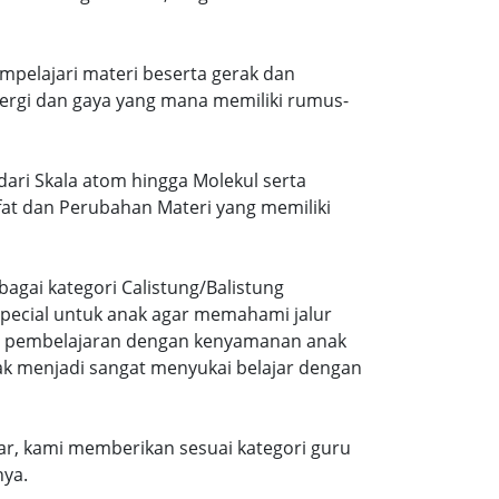
mpelajari materi beserta gerak dan
ergi dan gaya yang mana memiliki rumus-
dari Skala atom hingga Molekul serta
ifat dan Perubahan Materi yang memiliki
agai kategori Calistung/Balistung
special untuk anak agar memahami jalur
ng pembelajaran dengan kenyamanan anak
ak menjadi sangat menyukai belajar dengan
r, kami memberikan sesuai kategori guru
nya.