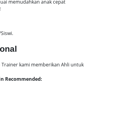
esuai memudahkan anak cepat
!
Siswi.
ional
 Trainer kami memberikan Ahli untuk
ngin Recommended: