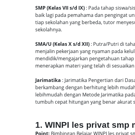
SMP (Kelas VII s/d IX)
: Pada tahap siswa/si
baik lagi pada pemahama dan pengingat unt
tiap sekolahan yang berbeda, tutor menyes
sekolahnya.
SMA/U (Kelas X s/d XII)
: Putra/Putri di ta
menjalin pekerjaan yang nyaman pada kelu
mendidik/mengajarkan pengetahuan tahap S
menerapkan materi yang telah di sesuaikan
Jarimatika
: Jarimatika Pengertian dari Da
berkambang dengan berhitung lebih mudah 
lebihmudah dengan Metode Jarimatika pad
tumbuh cepat hitungan yang benar akurat 
1. WINPI les privat smp
Point:
Bimbingan Belajar WINPI les privat 