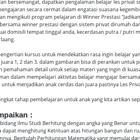
an bersemangat, dapatkan pengalaman belajar les privat
engajaran secara cermat dalam engatasi suasana kegembi
engikuti program pelajaran di Winner Prestasi "Jadikan 
 bersama winner prestasi dengan sistem privat dirumah da
uai domisili tempat tinggal anda, kecerdasan putra / putr
laang.
di pengertian kursus untuk mendekatkan rasa ingin belajar y
juara 1, 2 dan 3. dalam gambaran bisa di perankan untuk p
pemahaman detail untuk setiap materi yang ingin di kuasai
man dalam mempelajari aktivitas belajar mengajar bersam
ntuk menjadikan anak cerdas dan juara pastinya Les Priva
eringkat tahap pembelajaran untuk anak yang kita artikan s
ampaikan :
bidang ilmu Studi Berhitung dengan angka yang Benar untu
uga dapat menghitung Ketntuan atas hitungan bangun dan 
nya, Begitulah Perhitungan Matematika yang memulai dari