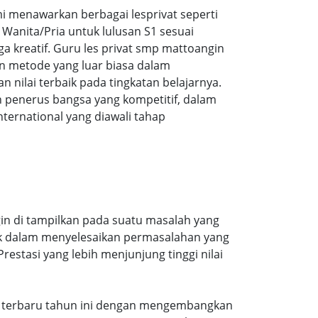
 menawarkan berbagai lesprivat seperti
Wanita/Pria untuk lulusan S1 sesuai
ga kreatif. Guru les privat smp mattoangin
n metode yang luar biasa dalam
ilai terbaik pada tingkatan belajarnya.
 penerus bangsa yang kompetitif, dalam
ernational yang diawali tahap
in di tampilkan pada suatu masalah yang
aik dalam menyelesaikan permasalahan yang
estasi yang lebih menjunjung tinggi nilai
ran terbaru tahun ini dengan mengembangkan