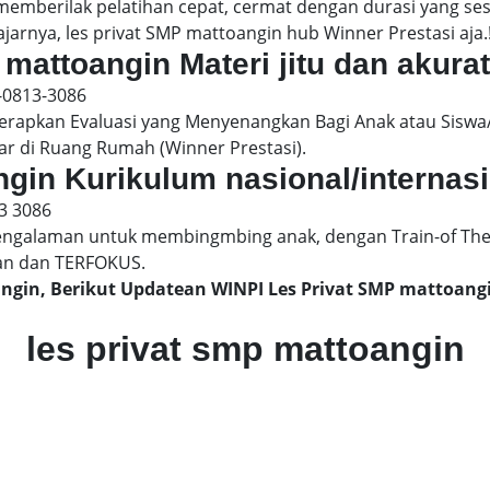
 memberilak pelatihan cepat, cermat dengan durasi yang s
jarnya, les privat SMP mattoangin hub Winner Prestasi aja.
 mattoangin Materi jitu dan akurat
-0813-3086
pkan Evaluasi yang Menyenangkan Bagi Anak atau Siswa/
ar di Ruang Rumah (Winner Prestasi).
ngin Kurikulum nasional/internas
3 3086
engalaman untuk membingmbing anak, dengan Train-of The
an dan TERFOKUS.
angin, Berikut Updatean WINPI Les Privat SMP mattoa
les privat smp mattoangin