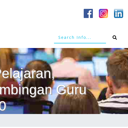
elajaran,
Bimbingan Guru
0