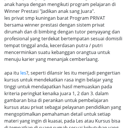
anak hanya dengan mengikuti program pelajaran di
Winner Prestasi "Jadikan anak sang Juara".
les privat smp kuningan barat Program PRIVAT
bersama winner prestasi dengan sistem privat
dirumah dan di bimbing dengan tutor penyayang dan
profesional yang terdekat bertempatan sesuai domisili
tempat tinggal anda, kecerdasan putra / putri
mencerminkan suatu kebanggan orangtua untuk
menuju karier yang menanjak cemberlaang.
apa itu
les
?, seperti dilansir les itu menjadi pengertian
kursus untuk mendekatkan rasa ingin belajar yang
tinggi untuk mendapatkan hasil memuaskan pada
kriteria peringkat kenaika juara 1, 2 dan 3. dalam
gambaran bisa di perankan untuk pembelajaran
kursus atau privat sebagai pelayanan pendidikan yang
mengoptimalkan pemahaman detail untuk setiap
materi yang ingin di kuasai, pada Les atau Kursus bisa
di tempatkan di ruang rumah sesuai kebutuhan yang