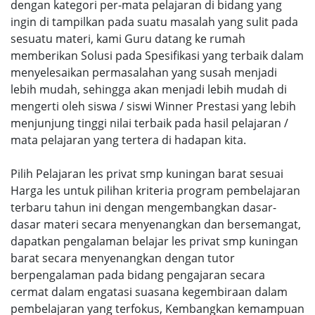
dengan kategori per-mata pelajaran di bidang yang
ingin di tampilkan pada suatu masalah yang sulit pada
sesuatu materi, kami Guru datang ke rumah
memberikan Solusi pada Spesifikasi yang terbaik dalam
menyelesaikan permasalahan yang susah menjadi
lebih mudah, sehingga akan menjadi lebih mudah di
mengerti oleh siswa / siswi Winner Prestasi yang lebih
menjunjung tinggi nilai terbaik pada hasil pelajaran /
mata pelajaran yang tertera di hadapan kita.
Pilih Pelajaran les privat smp kuningan barat sesuai
Harga les untuk pilihan kriteria program pembelajaran
terbaru tahun ini dengan mengembangkan dasar-
dasar materi secara menyenangkan dan bersemangat,
dapatkan pengalaman belajar les privat smp kuningan
barat secara menyenangkan dengan tutor
berpengalaman pada bidang pengajaran secara
cermat dalam engatasi suasana kegembiraan dalam
pembelajaran yang terfokus, Kembangkan kemampuan