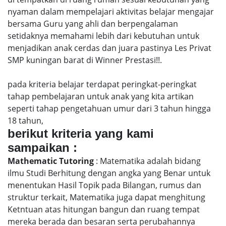
nyaman dalam mempelajari aktivitas belajar mengajar
bersama Guru yang ahli dan berpengalaman
setidaknya memahami lebih dari kebutuhan untuk
menjadikan anak cerdas dan juara pastinya Les Privat
SMP kuningan barat di Winner Prestasi!!.
pada kriteria belajar terdapat peringkat-peringkat
tahap pembelajaran untuk anak yang kita artikan
seperti tahap pengetahuan umur dari 3 tahun hingga
18 tahun,
berikut kriteria yang kami
sampaikan :
Mathematic Tutoring
: Matematika adalah bidang
ilmu Studi Berhitung dengan angka yang Benar untuk
menentukan Hasil Topik pada Bilangan, rumus dan
struktur terkait, Matematika juga dapat menghitung
Ketntuan atas hitungan bangun dan ruang tempat
mereka berada dan besaran serta perubahannya