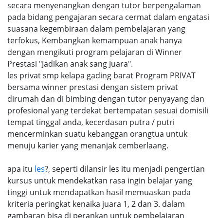
secara menyenangkan dengan tutor berpengalaman
pada bidang pengajaran secara cermat dalam engatasi
suasana kegembiraan dalam pembelajaran yang
terfokus, Kembangkan kemampuan anak hanya
dengan mengikuti program pelajaran di Winner
Prestasi "Jadikan anak sang Juara".
les privat smp kelapa gading barat Program PRIVAT
bersama winner prestasi dengan sistem privat
dirumah dan di bimbing dengan tutor penyayang dan
profesional yang terdekat bertempatan sesuai domisili
tempat tinggal anda, kecerdasan putra / putri
mencerminkan suatu kebanggan orangtua untuk
menuju karier yang menanjak cemberlaang.
apa itu
les
?, seperti dilansir les itu menjadi pengertian
kursus untuk mendekatkan rasa ingin belajar yang
tinggi untuk mendapatkan hasil memuaskan pada
kriteria peringkat kenaika juara 1, 2 dan 3. dalam
gambaran bisa di perankan untuk pembelajaran