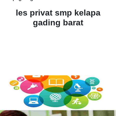
les privat smp kelapa
gading barat