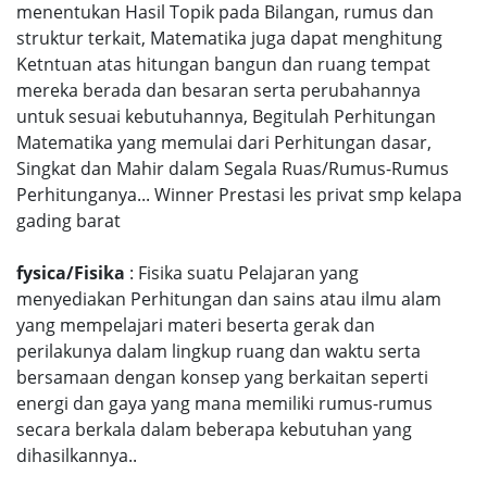
menentukan Hasil Topik pada Bilangan, rumus dan
struktur terkait, Matematika juga dapat menghitung
Ketntuan atas hitungan bangun dan ruang tempat
mereka berada dan besaran serta perubahannya
untuk sesuai kebutuhannya, Begitulah Perhitungan
Matematika yang memulai dari Perhitungan dasar,
Singkat dan Mahir dalam Segala Ruas/Rumus-Rumus
Perhitunganya... Winner Prestasi les privat smp kelapa
gading barat
fysica/Fisika
: Fisika suatu Pelajaran yang
menyediakan Perhitungan dan sains atau ilmu alam
yang mempelajari materi beserta gerak dan
perilakunya dalam lingkup ruang dan waktu serta
bersamaan dengan konsep yang berkaitan seperti
energi dan gaya yang mana memiliki rumus-rumus
secara berkala dalam beberapa kebutuhan yang
dihasilkannya..