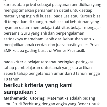
kursus atau privat sebagai pelayanan pendidikan yang
mengoptimalkan pemahaman detail untuk setiap
materi yang ingin di kuasai, pada Les atau Kursus bisa
di tempatkan di ruang rumah sesuai kebutuhan yang
nyaman dalam mempelajari aktivitas belajar mengajar
bersama Guru yang ahli dan berpengalaman
setidaknya memahami lebih dari kebutuhan untuk
menjadikan anak cerdas dan juara pastinya Les Privat
SMP kelapa gading barat di Winner Prestasi!!.
pada kriteria belajar terdapat peringkat-peringkat
tahap pembelajaran untuk anak yang kita artikan
seperti tahap pengetahuan umur dari 3 tahun hingga
18 tahun,
berikut kriteria yang kami
sampaikan :
Mathematic Tutoring
: Matematika adalah bidang
ilmu Studi Berhitung dengan angka yang Benar untuk