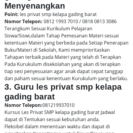
Menyenangkan
Point:
les privat smp kelapa gading barat
Nomor Telepon:
0812 1993 7010 / 0818 0813 3086
Terangkum Sesuai Kurikulum Pelajaran
Siswa/Siswi,dalam Tahap Pemesanan Materi sesuai
ketentuan Materi yang berbeda pada Setiap Penerapan
Buku/Materi di Sekolah, Kami memprioritaskan
Tahapan terbaik pada Materi yang telah di Terapkan
Pada Kurukulum disekolahan yang akan di terapkan
tiap sesi penyesuaian agar anak dapat cepat tanggap
dan paham sesuai kenentuan Kurukulum yang berlaku.
3. Guru les privat smp kelapa
gading barat
Nomor Telepon:
081219937010
Kursus Les Privat SMP kelapa gading barat Jadwal
dapat di Tentukan sesuai kebutuhan anda.
Fleksibel dalam menentuan waktu dan dapat di