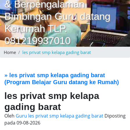
& Berpengalaman
Bimbingan Guru datang
Kerumah TLP.
081219937010
Home
les privat smp kelapa gading barat
»
les privat smp kelapa gading barat
(Program Belajar Guru datang ke Rumah)
les privat smp kelapa
gading barat
Oleh
Guru les privat smp kelapa gading barat
Diposting
pada
09-08-2026