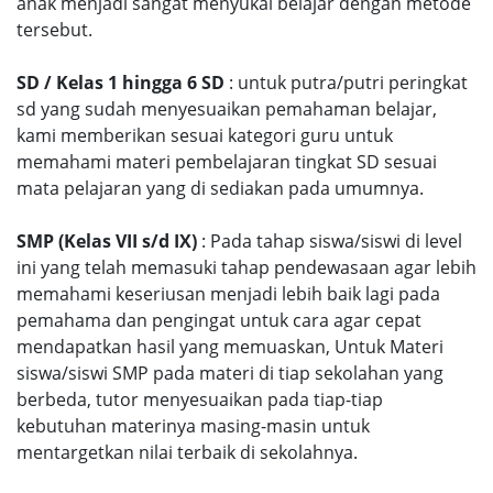
anak menjadi sangat menyukai belajar dengan metode
tersebut.
SD / Kelas 1 hingga 6 SD
: untuk putra/putri peringkat
sd yang sudah menyesuaikan pemahaman belajar,
kami memberikan sesuai kategori guru untuk
memahami materi pembelajaran tingkat SD sesuai
mata pelajaran yang di sediakan pada umumnya.
SMP (Kelas VII s/d IX)
: Pada tahap siswa/siswi di level
ini yang telah memasuki tahap pendewasaan agar lebih
memahami keseriusan menjadi lebih baik lagi pada
pemahama dan pengingat untuk cara agar cepat
mendapatkan hasil yang memuaskan, Untuk Materi
siswa/siswi SMP pada materi di tiap sekolahan yang
berbeda, tutor menyesuaikan pada tiap-tiap
kebutuhan materinya masing-masin untuk
mentargetkan nilai terbaik di sekolahnya.