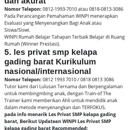
dan akurat
Nomor Telepon:
0812-1993-7010 atau 0818-0813-3086
Pada Perancangan Pemahaman WINPI menerapkan
Evaluasi yang Menyenangkan Bagi Anak atau
Siswa/Siswi.
WINPI Rumah Belajar Tahapan Terbaik Belajar di Ruang
Rumah (Winner Prestasi).
5. les privat smp kelapa
gading barat Kurikulum
nasional/internasional
Nomor Telepon:
0812 1993 7010 / 0818 0813 3086
Tutor kami dari Lulusan Ternama dan Berpengalaman
untuk membingmbing anak, dengan Train-of The
Trainer kami memberikan Ahli untuk mendidik anak
dalam metode menyenangkan dan TERFOKUS.
pada info menarik Les Privat SMP kelapa gading
barat, Berikut Updatean WINPI Les Privat SMP
kelapa gading barat Recommended: