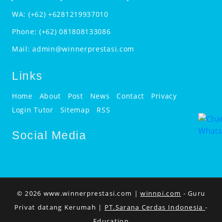
WA:
(+62) +6281219937010
Phone:
(+62) 081808133086
Mail:
admin@winnerprestasi.com
Links
Home
About
Post
News
Contact
Privacy
Login Tutor
Sitemap
RSS
Social Media
© 2026 www.winnerprestasi.com |
winnpi.com
- Guru
Privat datang Kerumah |
PT.Sarana Cerdas Indonesia
-
Education