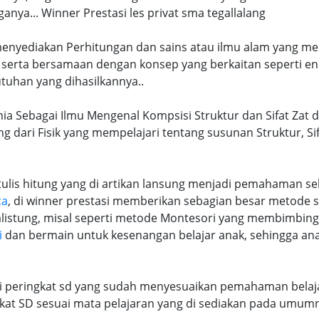
ya... Winner Prestasi les privat sma tegallalang
 menyediakan Perhitungan dan sains atau ilmu alam yang me
 serta bersamaan dengan konsep yang berkaitan seperti en
tuhan yang dihasilkannya..
mia Sebagai Ilmu Mengenal Kompsisi Struktur dan Sifat Zat 
ng dari Fisik yang mempelajari tentang susunan Struktur, S
lis hitung yang di artikan lansung menjadi pemahaman seb
ca
, di winner prestasi memberikan sebagian besar metode 
alistung, misal seperti metode Montesori yang membimbi
i
dan bermain untuk kesenangan belajar anak, sehingga an
ri peringkat sd yang sudah menyesuaikan pemahaman belaja
at SD sesuai mata pelajaran yang di sediakan pada umum