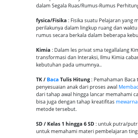
dalam Segala Ruas/Rumus-Rumus Perhitungan
fysica/Fisika
: Fisika suatu Pelajaran yang
perilakunya dalam lingkup ruang dan waktu
rumus secara berkala dalam beberapa kebu
Kimia
: Dalam les privat sma tegallalang Ki
transformasi dan Interaksi, Ilmu Kimia caba
kebutuhan pada umumnya..
TK /
Baca
Tulis Hitung
: Pemahaman Baca tu
penyesuaian anak dari proses awal
Memba
dari tahap awal hingga lancar memahami c
bisa juga dengan tahap kreatifitas
mewarna
metode tersebut.
SD / Kelas 1 hingga 6 SD
: untuk putra/put
untuk memahami materi pembelajaran tingk