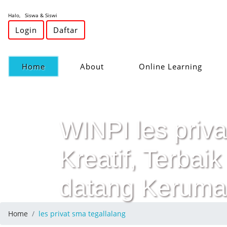
Halo, Siswa & Siswi
Login
Daftar
(current)
Home
About
Online Learning
WINPI les priva
Kreatif, Terba
datang Keruma
Home
les privat sma tegallalang