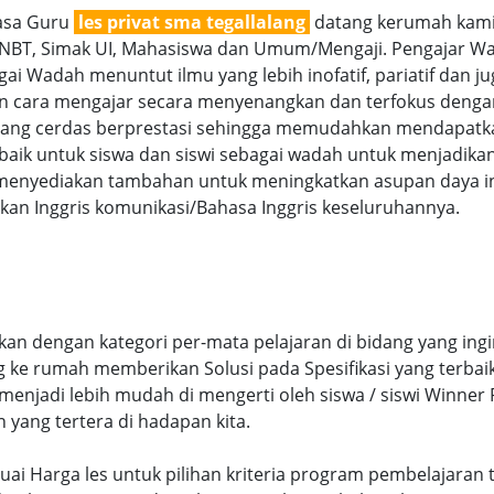
jasa Guru
les privat sma tegallalang
datang kerumah kami 
SNBT, Simak UI, Mahasiswa dan Umum/Mengaji. Pengajar Wan
i Wadah menuntut ilmu yang lebih inofatif, pariatif dan jug
gan cara mengajar secara menyenangkan dan terfokus denga
g cerdas berprestasi sehingga memudahkan mendapatkan n
aik untuk siswa dan siswi sebagai wadah untuk menjadikan
menyediakan tambahan untuk meningkatkan asupan daya int
an Inggris komunikasi/Bahasa Inggris keseluruhannya.
kan dengan kategori per-mata pelajaran di bidang yang ing
ng ke rumah memberikan Solusi pada Spesifikasi yang terb
njadi lebih mudah di mengerti oleh siswa / siswi Winner Pr
n yang tertera di hadapan kita.
 sesuai Harga les untuk pilihan kriteria program pembelaja