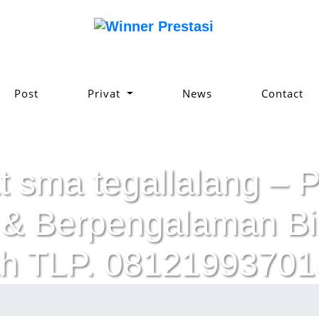
Post
Privat
News
Contact
t sma tegallalang – P
ik & Berpengalaman 
h TLP. 08121993701