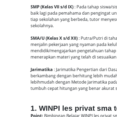
SMP (Kelas VII s/d IX)
: Pada tahap siswa/si
baik lagi pada pemahama dan pengingat unt
tiap sekolahan yang berbeda, tutor menyes
sekolahnya.
SMA/U (Kelas X s/d XII)
: Putra/Putri di ta
menjalin pekerjaan yang nyaman pada kelu
mendidik/mengajarkan pengetahuan tahap S
menerapkan materi yang telah di sesuaikan
Jarimatika
: Jarimatika Pengertian dari Da
berkambang dengan berhitung lebih mudah 
lebihmudah dengan Metode Jarimatika pad
tumbuh cepat hitungan yang benar akurat 
1. WINPI les privat sma 
Point:
Bimbingan Belajar WINPI les privat s