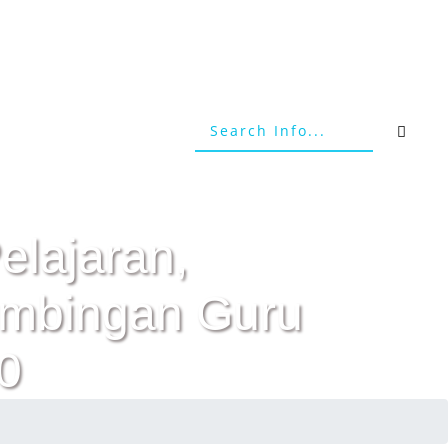
elajaran,
Bimbingan Guru
0