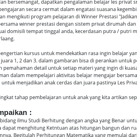
an bersemangat, dapatkan pengalaman belajar les privat 
engajaran secara cermat dalam engatasi suasana kegembi
engikuti program pelajaran di Winner Prestasi "Jadikan 
 bersama winner prestasi dengan sistem privat dirumah da
uai domisili tempat tinggal anda, kecerdasan putra / putr
laang.
di pengertian kursus untuk mendekatkan rasa ingin belajar y
juara 1, 2 dan 3. dalam gambaran bisa di perankan untuk p
pemahaman detail untuk setiap materi yang ingin di kuasai
man dalam mempelajari aktivitas belajar mengajar bersam
ntuk menjadikan anak cerdas dan juara pastinya Les Privat 
eringkat tahap pembelajaran untuk anak yang kita artikan s
ampaikan :
bidang ilmu Studi Berhitung dengan angka yang Benar untu
uga dapat menghitung Ketntuan atas hitungan bangun dan 
nya, Begitulah Perhitungan Matematika yang memulai dari