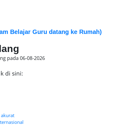
am Belajar Guru datang ke Rumah)
alang
ing pada
06-08-2026
 di sini:
 akurat
nternasional