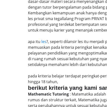
dasar-dasar materi secara menyenangkan d
dengan tutor berpengalaman pada bidang p
Kembangkan kemampuan anak hanya dengan m
les privat sma tegallalang Program PRIVAT
profesional yang terdekat bertempatan ses
untuk menuju karier yang menanjak cember
apa itu
les
?, seperti dilansir les itu menja
memuaskan pada kriteria peringkat kenaika 
pelayanan pendidikan yang mengoptimalkan 
di ruang rumah sesuai kebutuhan yang nya
setidaknya memahami lebih dari kebutuhan u
pada kriteria belajar terdapat peringkat-p
hingga 18 tahun,
berikut kriteria yang kami s
Mathematic Tutoring
: Matematika adalah 
rumus dan struktur terkait, Matematika j
serta perubahannya untuk sesuai kebutuhan