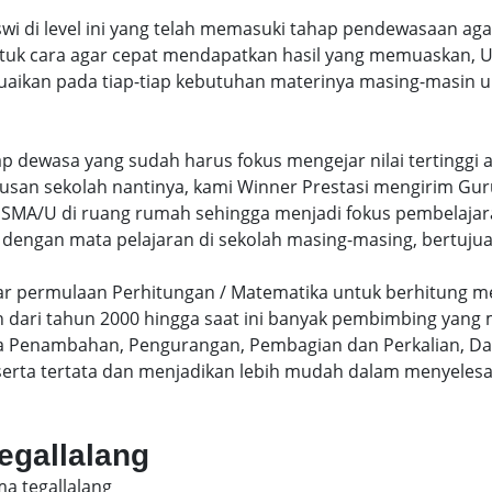
swi di level ini yang telah memasuki tahap pendewasaan ag
uk cara agar cepat mendapatkan hasil yang memuaskan, Un
uaikan pada tiap-tiap kebutuhan materinya masing-masin un
hap dewasa yang sudah harus fokus mengejar nilai terting
lusan sekolah nantinya, kami Winner Prestasi mengirim G
MA/U di ruang rumah sehingga menjadi fokus pembelajara
 dengan mata pelajaran di sekolah masing-masing, bertujua
sar permulaan Perhitungan / Matematika untuk berhitung me
dari tahun 2000 hingga saat ini banyak pembimbing yang
a Penambahan, Pengurangan, Pembagian dan Perkalian, Da
serta tertata dan menjadikan lebih mudah dalam menyelesa
tegallalang
ma tegallalang