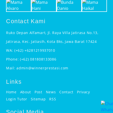
Contact Kami
Ruko Depan Alfamart, Jl. Raya Villa Jatirasa No.13,
Jatirasa, Kec. Jatiasih, Kota Bks, Jawa Barat 17424
WA:
(+62) +6281219937010
Phone:
(+62) 081808133086
Mail:
admin@winnerprestasi.com
Links
Home
About
Post
News
Contact
Privacy
Login Tutor
Sitemap
RSS
Social Media