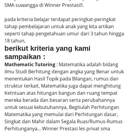
SMA suwangga di Winner Prestasi!!.
pada kriteria belajar terdapat peringkat-peringkat
tahap pembelajaran untuk anak yang kita artikan
seperti tahap pengetahuan umur dari 3 tahun hingga
18 tahun,
berikut kriteria yang kami
sampaikan :
Mathematic Tutoring
: Matematika adalah bidang
ilmu Studi Berhitung dengan angka yang Benar untuk
menentukan Hasil Topik pada Bilangan, rumus dan
struktur terkait, Matematika juga dapat menghitung
Ketntuan atas hitungan bangun dan ruang tempat
mereka berada dan besaran serta perubahannya
untuk sesuai kebutuhannya, Begitulah Perhitungan
Matematika yang memulai dari Perhitungan dasar,
Singkat dan Mahir dalam Segala Ruas/Rumus-Rumus
Perhitunganya... Winner Prestasi les privat sma