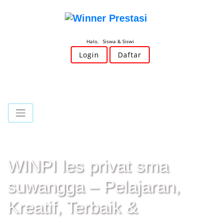
Halo, Siswa & Siswi
Login
Daftar
WINPI les privat sma
suwangga – Pelajaran,
Kreatif, Terbaik &