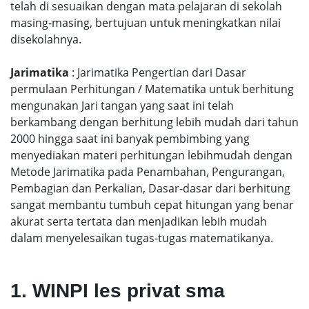
telah di sesuaikan dengan mata pelajaran di sekolah
masing-masing, bertujuan untuk meningkatkan nilai
disekolahnya.
Jarimatika
: Jarimatika Pengertian dari Dasar
permulaan Perhitungan / Matematika untuk berhitung
mengunakan Jari tangan yang saat ini telah
berkambang dengan berhitung lebih mudah dari tahun
2000 hingga saat ini banyak pembimbing yang
menyediakan materi perhitungan lebihmudah dengan
Metode Jarimatika pada Penambahan, Pengurangan,
Pembagian dan Perkalian, Dasar-dasar dari berhitung
sangat membantu tumbuh cepat hitungan yang benar
akurat serta tertata dan menjadikan lebih mudah
dalam menyelesaikan tugas-tugas matematikanya.
1. WINPI les privat sma