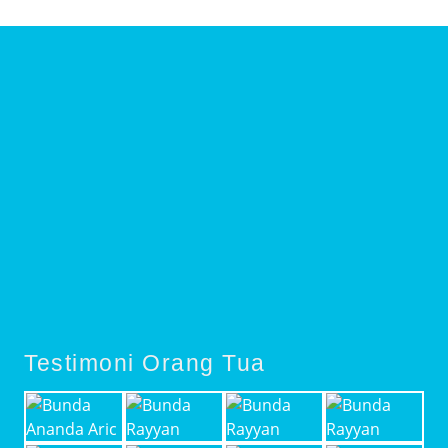
Testimoni Orang Tua