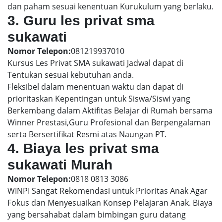
dan paham sesuai kenentuan Kurukulum yang berlaku.
3. Guru les privat sma
sukawati
Nomor Telepon:
081219937010
Kursus Les Privat SMA sukawati Jadwal dapat di
Tentukan sesuai kebutuhan anda.
Fleksibel dalam menentuan waktu dan dapat di
prioritaskan Kepentingan untuk Siswa/Siswi yang
Berkembang dalam Aktifitas Belajar di Rumah bersama
Winner Prestasi,Guru Profesional dan Berpengalaman
serta Bersertifikat Resmi atas Naungan PT.
4. Biaya les privat sma
sukawati Murah
Nomor Telepon:
0818 0813 3086
WINPI Sangat Rekomendasi untuk Prioritas Anak Agar
Fokus dan Menyesuaikan Konsep Pelajaran Anak. Biaya
yang bersahabat dalam bimbingan guru datang