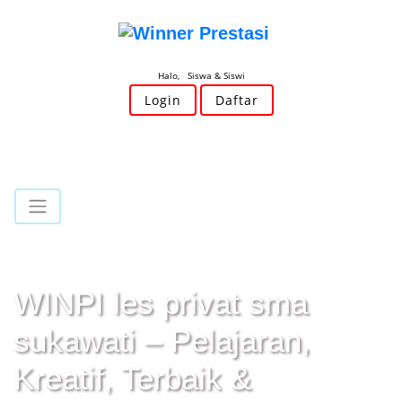
Halo, Siswa & Siswi
Login
Daftar
WINPI les privat sma
sukawati – Pelajaran,
Kreatif, Terbaik &