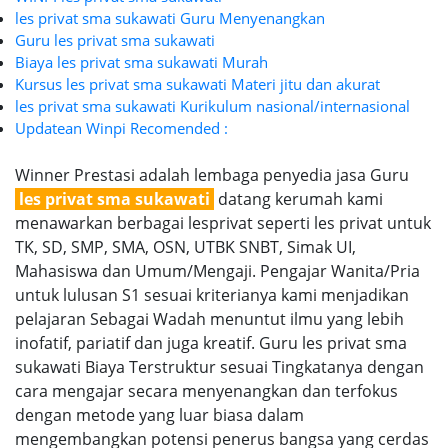
les privat sma sukawati Guru Menyenangkan
Guru les privat sma sukawati
Biaya les privat sma sukawati Murah
Kursus les privat sma sukawati Materi jitu dan akurat
les privat sma sukawati Kurikulum nasional/internasional
Updatean Winpi Recomended :
Winner Prestasi adalah lembaga penyedia jasa Guru
les privat sma sukawati
datang kerumah kami
menawarkan berbagai lesprivat seperti les privat untuk
TK, SD, SMP, SMA, OSN, UTBK SNBT, Simak UI,
Mahasiswa dan Umum/Mengaji. Pengajar Wanita/Pria
untuk lulusan S1 sesuai kriterianya kami menjadikan
pelajaran Sebagai Wadah menuntut ilmu yang lebih
inofatif, pariatif dan juga kreatif. Guru les privat sma
sukawati Biaya Terstruktur sesuai Tingkatanya dengan
cara mengajar secara menyenangkan dan terfokus
dengan metode yang luar biasa dalam
mengembangkan potensi penerus bangsa yang cerdas