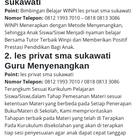
sukawati
Point:
Bimbingan Belajar WINPI les privat sma sukawati
Nomor Telepon:
0812 1993 7010 – 0818 0813 3086
WINPI Menerapkan dengan Metode Menyenangkan,
Sehingga Anak Siswa/Siswi Menjadi nyaman belajar
Bersama Tutor Terbaik Winpi dan Memberikan Positif
Prestasi Pendidikan Bagi Anak.
2. les privat sma sukawati
Guru Menyenangkan
Point:
les privat sma sukawati
Nomor Telepon:
0812 1993 7010 / 0818 0813 3086
Terangkum Sesuai Kurikulum Pelajaran
Siswa/Siswi,dalam Tahap Pemesanan Materi sesuai
ketentuan Materi yang berbeda pada Setiap Penerapan
Buku/Materi di Sekolah, Kami memprioritaskan
Tahapan terbaik pada Materi yang telah di Terapkan
Pada Kurukulum disekolahan yang akan di terapkan
tiap sesi penyesuaian agar anak dapat cepat tanggap