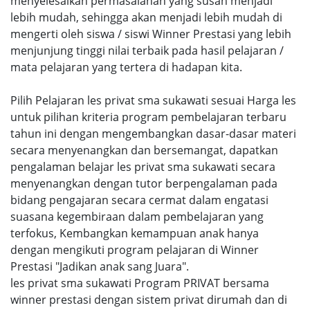
menyelesaikan permasalahan yang susah menjadi
lebih mudah, sehingga akan menjadi lebih mudah di
mengerti oleh siswa / siswi Winner Prestasi yang lebih
menjunjung tinggi nilai terbaik pada hasil pelajaran /
mata pelajaran yang tertera di hadapan kita.
Pilih Pelajaran les privat sma sukawati sesuai Harga les
untuk pilihan kriteria program pembelajaran terbaru
tahun ini dengan mengembangkan dasar-dasar materi
secara menyenangkan dan bersemangat, dapatkan
pengalaman belajar les privat sma sukawati secara
menyenangkan dengan tutor berpengalaman pada
bidang pengajaran secara cermat dalam engatasi
suasana kegembiraan dalam pembelajaran yang
terfokus, Kembangkan kemampuan anak hanya
dengan mengikuti program pelajaran di Winner
Prestasi "Jadikan anak sang Juara".
les privat sma sukawati Program PRIVAT bersama
winner prestasi dengan sistem privat dirumah dan di