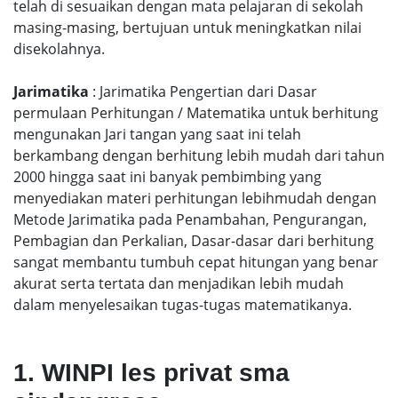
telah di sesuaikan dengan mata pelajaran di sekolah
masing-masing, bertujuan untuk meningkatkan nilai
disekolahnya.
Jarimatika
: Jarimatika Pengertian dari Dasar
permulaan Perhitungan / Matematika untuk berhitung
mengunakan Jari tangan yang saat ini telah
berkambang dengan berhitung lebih mudah dari tahun
2000 hingga saat ini banyak pembimbing yang
menyediakan materi perhitungan lebihmudah dengan
Metode Jarimatika pada Penambahan, Pengurangan,
Pembagian dan Perkalian, Dasar-dasar dari berhitung
sangat membantu tumbuh cepat hitungan yang benar
akurat serta tertata dan menjadikan lebih mudah
dalam menyelesaikan tugas-tugas matematikanya.
1. WINPI les privat sma