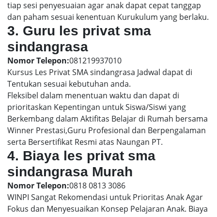
tiap sesi penyesuaian agar anak dapat cepat tanggap
dan paham sesuai kenentuan Kurukulum yang berlaku.
3. Guru les privat sma
sindangrasa
Nomor Telepon:
081219937010
Kursus Les Privat SMA sindangrasa Jadwal dapat di
Tentukan sesuai kebutuhan anda.
Fleksibel dalam menentuan waktu dan dapat di
prioritaskan Kepentingan untuk Siswa/Siswi yang
Berkembang dalam Aktifitas Belajar di Rumah bersama
Winner Prestasi,Guru Profesional dan Berpengalaman
serta Bersertifikat Resmi atas Naungan PT.
4. Biaya les privat sma
sindangrasa Murah
Nomor Telepon:
0818 0813 3086
WINPI Sangat Rekomendasi untuk Prioritas Anak Agar
Fokus dan Menyesuaikan Konsep Pelajaran Anak. Biaya