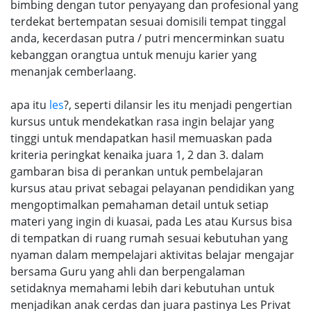
bimbing dengan tutor penyayang dan profesional yang
terdekat bertempatan sesuai domisili tempat tinggal
anda, kecerdasan putra / putri mencerminkan suatu
kebanggan orangtua untuk menuju karier yang
menanjak cemberlaang.
apa itu
les
?, seperti dilansir les itu menjadi pengertian
kursus untuk mendekatkan rasa ingin belajar yang
tinggi untuk mendapatkan hasil memuaskan pada
kriteria peringkat kenaika juara 1, 2 dan 3. dalam
gambaran bisa di perankan untuk pembelajaran
kursus atau privat sebagai pelayanan pendidikan yang
mengoptimalkan pemahaman detail untuk setiap
materi yang ingin di kuasai, pada Les atau Kursus bisa
di tempatkan di ruang rumah sesuai kebutuhan yang
nyaman dalam mempelajari aktivitas belajar mengajar
bersama Guru yang ahli dan berpengalaman
setidaknya memahami lebih dari kebutuhan untuk
menjadikan anak cerdas dan juara pastinya Les Privat