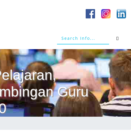
elajaran,
Bimbingan Guru
0