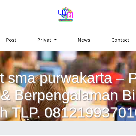
Post
Privat
News
Contact
at sma purwakarta – P
ik & Berpengalaman 
h TLP. 08121993701