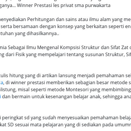
ya... Winner Prestasi les privat sma purwakarta
 menyediakan Perhitungan dan sains atau ilmu alam yang me
 serta bersamaan dengan konsep yang berkaitan seperti en
tuhan yang dihasilkannya..
mia Sebagai Ilmu Mengenal Kompsisi Struktur dan Sifat Zat 
ng dari Fisik yang mempelajari tentang susunan Struktur, S
lis hitung yang di artikan lansung menjadi pemahaman seb
ca
, di winner prestasi memberikan sebagian besar metode 
alistung, misal seperti metode Montesori yang membimbi
i
dan bermain untuk kesenangan belajar anak, sehingga an
ri peringkat sd yang sudah menyesuaikan pemahaman belaja
at SD sesuai mata pelajaran yang di sediakan pada umum