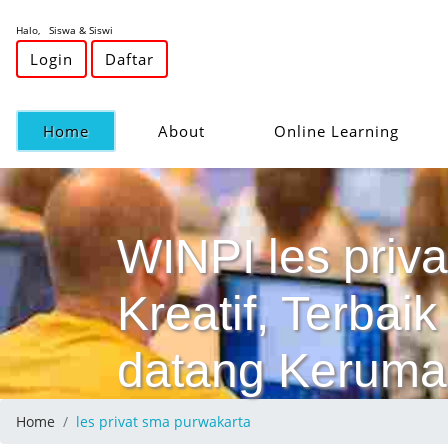
Halo, Siswa & Siswi
Login
Daftar
(current)
Home
About
Online Learning
WINPI les priv
Kreatif, Terba
datang Keruma
Home
les privat sma purwakarta