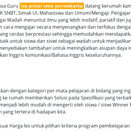
jasa Guru
les privat sma purwakarta
datang kerumah kami
TBK SNBT, Simak UI, Mahasiswa dan Umum/Mengaji. Pengajar 
ai Wadah menuntut ilmu yang lebih inofatif, pariatif dan ju
gan cara mengajar secara menyenangkan dan terfokus denga
g cerdas berprestasi sehingga memudahkan mendapatkan n
aik untuk siswa dan siswi sebagai wadah untuk menjadikan
menyediakan tambahan untuk meningkatkan asupan daya int
an Inggris komunikasi/Bahasa Inggris keseluruhannya.
kan dengan kategori per-mata pelajaran di bidang yang ing
ng ke rumah memberikan Solusi pada Spesifikasi yang terb
njadi lebih mudah di mengerti oleh siswa / siswi Winner Pr
n yang tertera di hadapan kita.
sesuai Harga les untuk pilihan kriteria program pembelaja