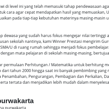
swi di level ini yang telah memasuki tahap pendewasaan ag
uk cara agar cepat mendapatkan hasil yang memuaskan, Un
uaikan pada tiap-tiap kebutuhan materinya masing-masin un
hap dewasa yang sudah harus fokus mengejar nilai terting
lusan sekolah nantinya, kami Winner Prestasi mengirim G
MA/U di ruang rumah sehingga menjadi fokus pembelajara
 dengan mata pelajaran di sekolah masing-masing, bertujua
sar permulaan Perhitungan / Matematika untuk berhitung me
dari tahun 2000 hingga saat ini banyak pembimbing yang
a Penambahan, Pengurangan, Pembagian dan Perkalian, Da
serta tertata dan menjadikan lebih mudah dalam menyelesa
 purwakarta
sma purwakarta