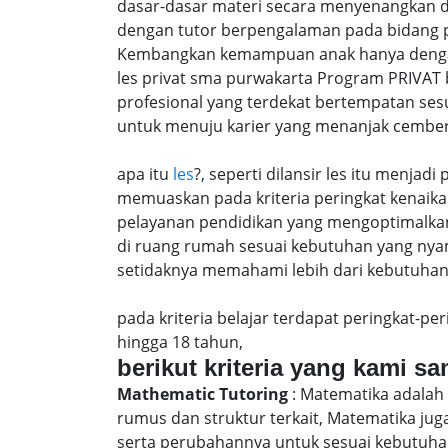
dasar-dasar materi secara menyenangkan d
dengan tutor berpengalaman pada bidang p
Kembangkan kemampuan anak hanya dengan m
les privat sma purwakarta Program PRIVAT 
profesional yang terdekat bertempatan ses
untuk menuju karier yang menanjak cember
apa itu
les
?, seperti dilansir les itu menja
memuaskan pada kriteria peringkat kenaika 
pelayanan pendidikan yang mengoptimalkan 
di ruang rumah sesuai kebutuhan yang nya
setidaknya memahami lebih dari kebutuhan u
pada kriteria belajar terdapat peringkat-p
hingga 18 tahun,
berikut kriteria yang kami s
Mathematic Tutoring
: Matematika adalah 
rumus dan struktur terkait, Matematika j
serta perubahannya untuk sesuai kebutuhan