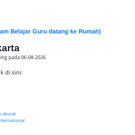
am Belajar Guru datang ke Rumah)
karta
ting pada
06-08-2026
 di sini:
n akurat
nternasional