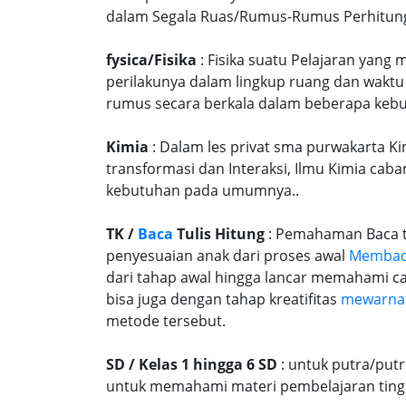
dalam Segala Ruas/Rumus-Rumus Perhitungan
fysica/Fisika
: Fisika suatu Pelajaran yang
perilakunya dalam lingkup ruang dan waktu
rumus secara berkala dalam beberapa kebu
Kimia
: Dalam les privat sma purwakarta Ki
transformasi dan Interaksi, Ilmu Kimia caba
kebutuhan pada umumnya..
TK /
Baca
Tulis Hitung
: Pemahaman Baca tu
penyesuaian anak dari proses awal
Memba
dari tahap awal hingga lancar memahami c
bisa juga dengan tahap kreatifitas
mewarna
metode tersebut.
SD / Kelas 1 hingga 6 SD
: untuk putra/put
untuk memahami materi pembelajaran tingk