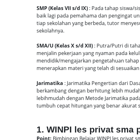
SMP (Kelas VII s/d IX)
: Pada tahap siswa/si
baik lagi pada pemahama dan pengingat unt
tiap sekolahan yang berbeda, tutor menyes
sekolahnya.
SMA/U (Kelas X s/d XII)
: Putra/Putri di ta
menjalin pekerjaan yang nyaman pada kelu
mendidik/mengajarkan pengetahuan tahap S
menerapkan materi yang telah di sesuaikan
Jarimatika
: Jarimatika Pengertian dari Da
berkambang dengan berhitung lebih mudah 
lebihmudah dengan Metode Jarimatika pad
tumbuh cepat hitungan yang benar akurat 
1. WINPI les privat sma
Point:
Bimbingan Belajar WINPI les privat 