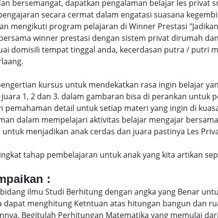
an bersemangat, dapatkan pengalaman belajar les privat
engajaran secara cermat dalam engatasi suasana kegembi
engikuti program pelajaran di Winner Prestasi "Jadikan 
bersama winner prestasi dengan sistem privat dirumah da
uai domisili tempat tinggal anda, kecerdasan putra / putr
laang.
di pengertian kursus untuk mendekatkan rasa ingin belajar y
juara 1, 2 dan 3. dalam gambaran bisa di perankan untuk p
pemahaman detail untuk setiap materi yang ingin di kuasai
man dalam mempelajari aktivitas belajar mengajar bersam
ntuk menjadikan anak cerdas dan juara pastinya Les Privat
eringkat tahap pembelajaran untuk anak yang kita artikan s
ampaikan :
bidang ilmu Studi Berhitung dengan angka yang Benar untu
uga dapat menghitung Ketntuan atas hitungan bangun dan 
nya, Begitulah Perhitungan Matematika yang memulai dari