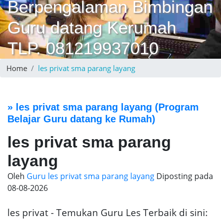
Berpengalaman Bimbingan
Guru datang Kerumah
TLP. 081219937010
Home
les privat sma parang layang
»
les privat sma parang layang
(Program
Belajar Guru datang ke Rumah)
les privat sma parang
layang
Oleh
Guru les privat sma parang layang
Diposting pada
08-08-2026
les privat - Temukan Guru Les Terbaik di sini: