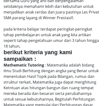
bersama Guru yang ahli dan berpengalaman
setidaknya memahami lebih dari kebutuhan untuk
menjadikan anak cerdas dan juara pastinya Les Privat
SMA parang layang di Winner Prestasi!!.
pada kriteria belajar terdapat peringkat-peringkat
tahap pembelajaran untuk anak yang kita artikan
seperti tahap pengetahuan umur dari 3 tahun hingga
18 tahun,
berikut kriteria yang kami
sampaikan :
Mathematic Tutoring
: Matematika adalah bidang
ilmu Studi Berhitung dengan angka yang Benar untuk
menentukan Hasil Topik pada Bilangan, rumus dan
struktur terkait, Matematika juga dapat menghitung
Ketntuan atas hitungan bangun dan ruang tempat
mereka berada dan besaran serta perubahannya
untuk sesuai kebutuhannya, Begitulah Perhitungan
Matematika yang memulai dari Perhitungan dasar,