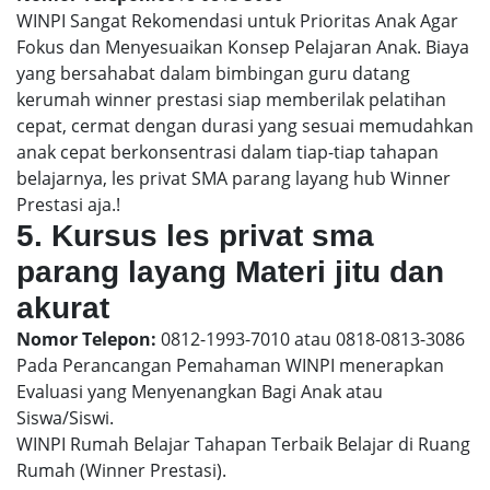
WINPI Sangat Rekomendasi untuk Prioritas Anak Agar
Fokus dan Menyesuaikan Konsep Pelajaran Anak. Biaya
yang bersahabat dalam bimbingan guru datang
kerumah winner prestasi siap memberilak pelatihan
cepat, cermat dengan durasi yang sesuai memudahkan
anak cepat berkonsentrasi dalam tiap-tiap tahapan
belajarnya, les privat SMA parang layang hub Winner
Prestasi aja.!
5. Kursus les privat sma
parang layang Materi jitu dan
akurat
Nomor Telepon:
0812-1993-7010 atau 0818-0813-3086
Pada Perancangan Pemahaman WINPI menerapkan
Evaluasi yang Menyenangkan Bagi Anak atau
Siswa/Siswi.
WINPI Rumah Belajar Tahapan Terbaik Belajar di Ruang
Rumah (Winner Prestasi).