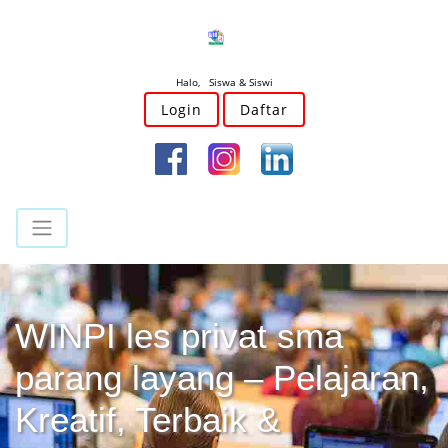
Halo, Siswa & Siswi
Login
Daftar
WINPI les privat sma
parang layang – Pelajaran,
Kreatif, Terbaik &