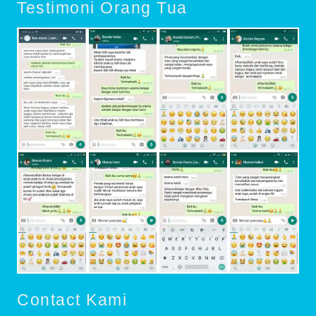
Testimoni Orang Tua
Contact Kami