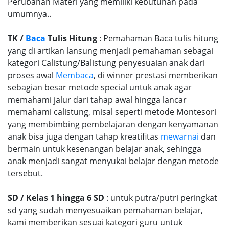
Perubahan Materi yang memiliki kebutuhan pada
umumnya..
TK /
Baca
Tulis Hitung
: Pemahaman Baca tulis hitung
yang di artikan lansung menjadi pemahaman sebagai
kategori Calistung/Balistung penyesuaian anak dari
proses awal
Membaca
, di winner prestasi memberikan
sebagian besar metode special untuk anak agar
memahami jalur dari tahap awal hingga lancar
memahami calistung, misal seperti metode Montesori
yang membimbing pembelajaran dengan kenyamanan
anak bisa juga dengan tahap kreatifitas
mewarnai
dan
bermain untuk kesenangan belajar anak, sehingga
anak menjadi sangat menyukai belajar dengan metode
tersebut.
SD / Kelas 1 hingga 6 SD
: untuk putra/putri peringkat
sd yang sudah menyesuaikan pemahaman belajar,
kami memberikan sesuai kategori guru untuk