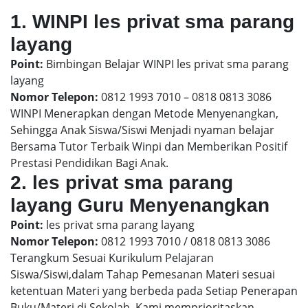
1. WINPI les privat sma parang
layang
Point:
Bimbingan Belajar WINPI les privat sma parang
layang
Nomor Telepon:
0812 1993 7010 – 0818 0813 3086
WINPI Menerapkan dengan Metode Menyenangkan,
Sehingga Anak Siswa/Siswi Menjadi nyaman belajar
Bersama Tutor Terbaik Winpi dan Memberikan Positif
Prestasi Pendidikan Bagi Anak.
2. les privat sma parang
layang Guru Menyenangkan
Point:
les privat sma parang layang
Nomor Telepon:
0812 1993 7010 / 0818 0813 3086
Terangkum Sesuai Kurikulum Pelajaran
Siswa/Siswi,dalam Tahap Pemesanan Materi sesuai
ketentuan Materi yang berbeda pada Setiap Penerapan
Buku/Materi di Sekolah, Kami memprioritaskan