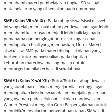
memahami materi pembelajaran tingkat SD sesuai
mata pelajaran yang di sediakan pada umumnya.
SMP (Kelas VII s/d IX)
: Pada tahap siswa/siswi di level
ini yang telah memasuki tahap pendewasaan agar lebih
memahami keseriusan menjadi lebih baik lagi pada
pemahama dan pengingat untuk cara agar cepat
mendapatkan hasil yang memuaskan, Untuk Materi
siswa/siswi SMP pada materi di tiap sekolahan yang
berbeda, tutor menyesuaikan pada tiap-tiap
kebutuhan materinya masing-masin untuk
mentargetkan nilai terbaik di sekolahnya.
SMA/U (Kelas X s/d XII)
: Putra/Putri di tahap dewasa
yang sudah harus fokus mengejar nilai tertinggi agar
mendapatkan keistimewaan dalam menjalin pekerjaan
yang nyaman pada kelulusan sekolah nantinya, kami
Winner Prestasi mengirim Guru Berpengalaman untuk
mendidik/mengajarkan pengetahuan tahap SMA/U di