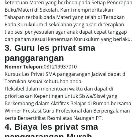
ketentuan Materi yang berbeda pada Setiap Penerapan
Buku/Materi di Sekolah, Kami memprioritaskan
Tahapan terbaik pada Materi yang telah di Terapkan
Pada Kurukulum disekolahan yang akan di terapkan
tiap sesi penyesuaian agar anak dapat cepat tanggap
dan paham sesuai kenentuan Kurukulum yang berlaku.
3. Guru les privat sma
panggarangan
Nomor Telepon:
081219937010
Kursus Les Privat SMA panggarangan Jadwal dapat di
Tentukan sesuai kebutuhan anda.
Fleksibel dalam menentuan waktu dan dapat di
prioritaskan Kepentingan untuk Siswa/Siswi yang
Berkembang dalam Aktifitas Belajar di Rumah bersama
Winner Prestasi,Guru Profesional dan Berpengalaman
serta Bersertifikat Resmi atas Naungan PT.
4. Biaya les privat sma
panggarangan Murah