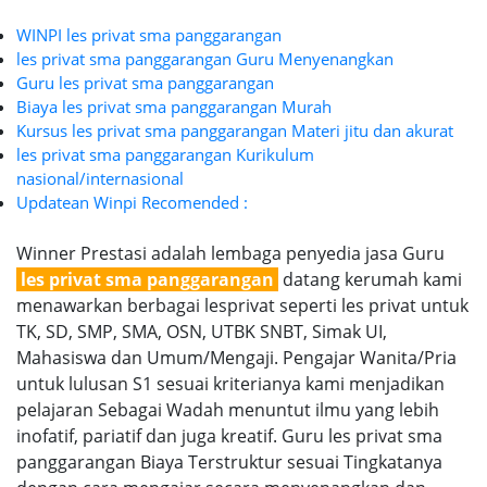
WINPI les privat sma panggarangan
les privat sma panggarangan Guru Menyenangkan
Guru les privat sma panggarangan
Biaya les privat sma panggarangan Murah
Kursus les privat sma panggarangan Materi jitu dan akurat
les privat sma panggarangan Kurikulum
nasional/internasional
Updatean Winpi Recomended :
Winner Prestasi adalah lembaga penyedia jasa Guru
les privat sma panggarangan
datang kerumah kami
menawarkan berbagai lesprivat seperti les privat untuk
TK, SD, SMP, SMA, OSN, UTBK SNBT, Simak UI,
Mahasiswa dan Umum/Mengaji. Pengajar Wanita/Pria
untuk lulusan S1 sesuai kriterianya kami menjadikan
pelajaran Sebagai Wadah menuntut ilmu yang lebih
inofatif, pariatif dan juga kreatif. Guru les privat sma
panggarangan Biaya Terstruktur sesuai Tingkatanya