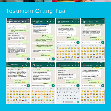
Testimoni Orang Tua