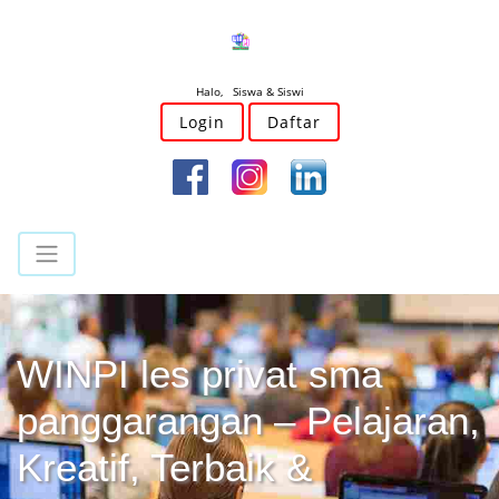
Halo, Siswa & Siswi
Login
Daftar
WINPI les privat sma
panggarangan – Pelajaran,
Kreatif, Terbaik &