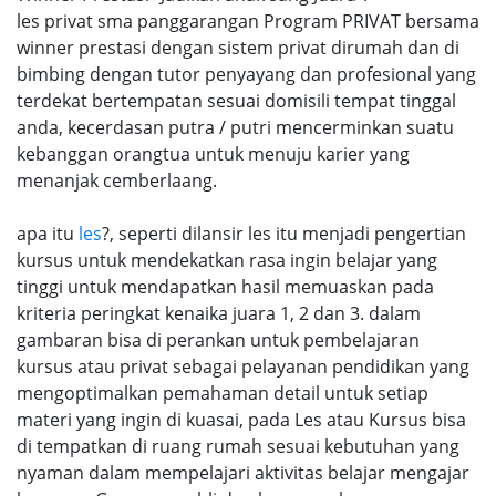
les privat sma panggarangan Program PRIVAT bersama
winner prestasi dengan sistem privat dirumah dan di
bimbing dengan tutor penyayang dan profesional yang
terdekat bertempatan sesuai domisili tempat tinggal
anda, kecerdasan putra / putri mencerminkan suatu
kebanggan orangtua untuk menuju karier yang
menanjak cemberlaang.
apa itu
les
?, seperti dilansir les itu menjadi pengertian
kursus untuk mendekatkan rasa ingin belajar yang
tinggi untuk mendapatkan hasil memuaskan pada
kriteria peringkat kenaika juara 1, 2 dan 3. dalam
gambaran bisa di perankan untuk pembelajaran
kursus atau privat sebagai pelayanan pendidikan yang
mengoptimalkan pemahaman detail untuk setiap
materi yang ingin di kuasai, pada Les atau Kursus bisa
di tempatkan di ruang rumah sesuai kebutuhan yang
nyaman dalam mempelajari aktivitas belajar mengajar