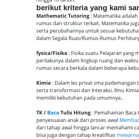
berikut kriteria yang kami s
Mathematic Tutoring
: Matematika adalah 
rumus dan struktur terkait, Matematika j
serta perubahannya untuk sesuai kebutuhan
dalam Segala Ruas/Rumus-Rumus Perhitunga
fysica/Fisika
: Fisika suatu Pelajaran yang
perilakunya dalam lingkup ruang dan waktu
rumus secara berkala dalam beberapa kebu
Kimia
: Dalam les privat sma pademangan ti
serta transformasi dan Interaksi, Ilmu Kimi
memiliki kebutuhan pada umumnya..
TK /
Baca
Tulis Hitung
: Pemahaman Baca tu
penyesuaian anak dari proses awal
Memba
dari tahap awal hingga lancar memahami c
bisa juga dengan tahap kreatifitas
mewarna