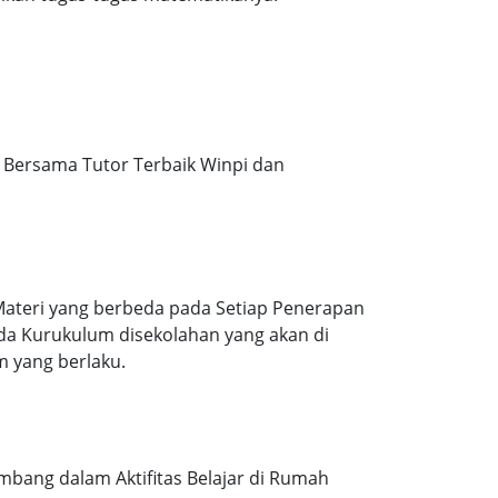
Bersama Tutor Terbaik Winpi dan
Materi yang berbeda pada Setiap Penerapan
ada Kurukulum disekolahan yang akan di
m yang berlaku.
mbang dalam Aktifitas Belajar di Rumah