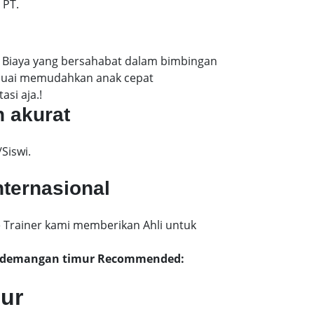
 PT.
. Biaya yang bersahabat dalam bimbingan
esuai memudahkan anak cepat
si aja.!
n akurat
Siswi.
nternasional
 Trainer kami memberikan Ahli untuk
 pademangan timur Recommended:
ur