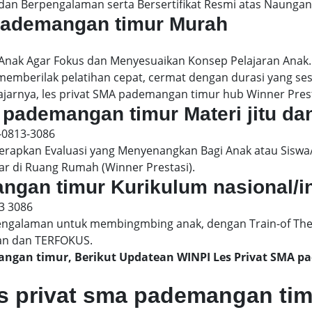
dan Berpengalaman serta Bersertifikat Resmi atas Naungan
 pademangan timur Murah
 Anak Agar Fokus dan Menyesuaikan Konsep Pelajaran Anak
 memberilak pelatihan cepat, cermat dengan durasi yang s
ajarnya, les privat SMA pademangan timur hub Winner Presta
 pademangan timur Materi jitu da
-0813-3086
pkan Evaluasi yang Menyenangkan Bagi Anak atau Siswa/
ar di Ruang Rumah (Winner Prestasi).
angan timur Kurikulum nasional/i
3 3086
engalaman untuk membingmbing anak, dengan Train-of The
an dan TERFOKUS.
mangan timur, Berikut Updatean WINPI Les Privat SMA
es privat sma pademangan tim