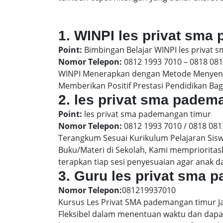
1. WINPI les privat sma
Point:
Bimbingan Belajar WINPI les privat
Nomor Telepon:
0812 1993 7010 – 0818 08
WINPI Menerapkan dengan Metode Menyenan
Memberikan Positif Prestasi Pendidikan Bag
2. les privat sma pade
Point:
les privat sma pademangan timur
Nomor Telepon:
0812 1993 7010 / 0818 081
Terangkum Sesuai Kurikulum Pelajaran Sis
Buku/Materi di Sekolah, Kami memprioritas
terapkan tiap sesi penyesuaian agar anak 
3. Guru les privat sma 
Nomor Telepon:
081219937010
Kursus Les Privat SMA pademangan timur Ja
Fleksibel dalam menentuan waktu dan dapat