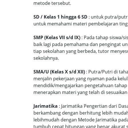
metode tersebut.
SD / Kelas 1 hingga 6 SD
: untuk putra/put
untuk memahami materi pembelajaran tingk
SMP (Kelas VII s/d IX)
: Pada tahap siswa/si
baik lagi pada pemahama dan pengingat unt
tiap sekolahan yang berbeda, tutor menyes
sekolahnya.
SMA/U (Kelas X s/d XII)
: Putra/Putri di ta
menjalin pekerjaan yang nyaman pada kelu
mendidik/mengajarkan pengetahuan tahap S
menerapkan materi yang telah di sesuaikan
Jarimatika
: Jarimatika Pengertian dari Da
berkambang dengan berhitung lebih mudah 
lebihmudah dengan Metode Jarimatika pad
tumbuh cepat hitungan yang benar akurat 