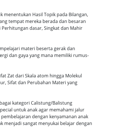
k menentukan Hasil Topik pada Bilangan,
ruang tempat mereka berada dan besaran
 Perhitungan dasar, Singkat dan Mahir
mpelajari materi beserta gerak dan
ergi dan gaya yang mana memiliki rumus-
at Zat dari Skala atom hingga Molekul
tur, Sifat dan Perubahan Materi yang
agai kategori Calistung/Balistung
special untuk anak agar memahami jalur
ng pembelajaran dengan kenyamanan anak
ak menjadi sangat menyukai belajar dengan