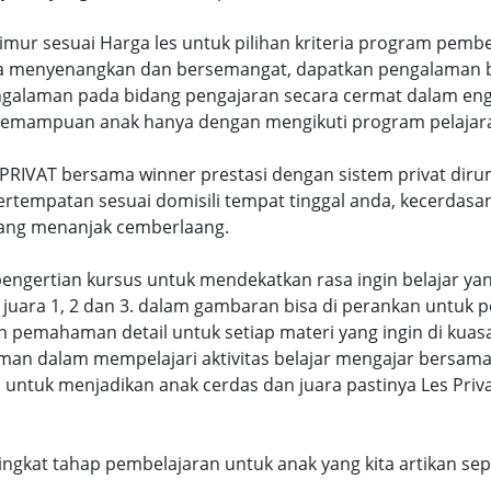
timur sesuai Harga les untuk pilihan kriteria program pemb
 menyenangkan dan bersemangat, dapatkan pengalaman be
galaman pada bidang pengajaran secara cermat dalam eng
emampuan anak hanya dengan mengikuti program pelajaran 
PRIVAT bersama winner prestasi dengan sistem privat diru
ertempatan sesuai domisili tempat tinggal anda, kecerdasa
yang menanjak cemberlaang.
di pengertian kursus untuk mendekatkan rasa ingin belajar y
juara 1, 2 dan 3. dalam gambaran bisa di perankan untuk p
pemahaman detail untuk setiap materi yang ingin di kuasai
man dalam mempelajari aktivitas belajar mengajar bersam
 untuk menjadikan anak cerdas dan juara pastinya Les Pri
eringkat tahap pembelajaran untuk anak yang kita artikan s