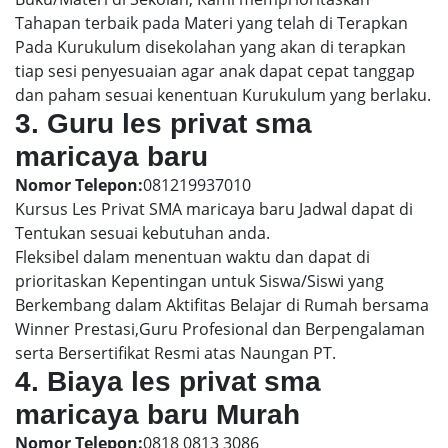
Tahapan terbaik pada Materi yang telah di Terapkan
Pada Kurukulum disekolahan yang akan di terapkan
tiap sesi penyesuaian agar anak dapat cepat tanggap
dan paham sesuai kenentuan Kurukulum yang berlaku.
3. Guru les privat sma
maricaya baru
Nomor Telepon:
081219937010
Kursus Les Privat SMA maricaya baru Jadwal dapat di
Tentukan sesuai kebutuhan anda.
Fleksibel dalam menentuan waktu dan dapat di
prioritaskan Kepentingan untuk Siswa/Siswi yang
Berkembang dalam Aktifitas Belajar di Rumah bersama
Winner Prestasi,Guru Profesional dan Berpengalaman
serta Bersertifikat Resmi atas Naungan PT.
4. Biaya les privat sma
maricaya baru Murah
Nomor Telepon:
0818 0813 3086