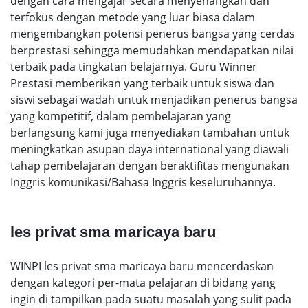
dengan cara mengajar secara menyenangkan dan
terfokus dengan metode yang luar biasa dalam
mengembangkan potensi penerus bangsa yang cerdas
berprestasi sehingga memudahkan mendapatkan nilai
terbaik pada tingkatan belajarnya. Guru Winner
Prestasi memberikan yang terbaik untuk siswa dan
siswi sebagai wadah untuk menjadikan penerus bangsa
yang kompetitif, dalam pembelajaran yang
berlangsung kami juga menyediakan tambahan untuk
meningkatkan asupan daya international yang diawali
tahap pembelajaran dengan beraktifitas mengunakan
Inggris komunikasi/Bahasa Inggris keseluruhannya.
les privat sma maricaya baru
WINPI les privat sma maricaya baru mencerdaskan
dengan kategori per-mata pelajaran di bidang yang
ingin di tampilkan pada suatu masalah yang sulit pada