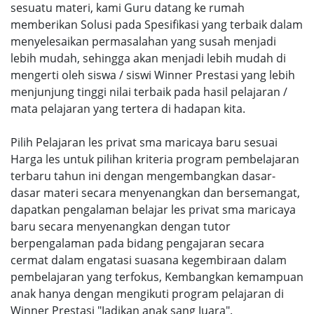
sesuatu materi, kami Guru datang ke rumah
memberikan Solusi pada Spesifikasi yang terbaik dalam
menyelesaikan permasalahan yang susah menjadi
lebih mudah, sehingga akan menjadi lebih mudah di
mengerti oleh siswa / siswi Winner Prestasi yang lebih
menjunjung tinggi nilai terbaik pada hasil pelajaran /
mata pelajaran yang tertera di hadapan kita.
Pilih Pelajaran les privat sma maricaya baru sesuai
Harga les untuk pilihan kriteria program pembelajaran
terbaru tahun ini dengan mengembangkan dasar-
dasar materi secara menyenangkan dan bersemangat,
dapatkan pengalaman belajar les privat sma maricaya
baru secara menyenangkan dengan tutor
berpengalaman pada bidang pengajaran secara
cermat dalam engatasi suasana kegembiraan dalam
pembelajaran yang terfokus, Kembangkan kemampuan
anak hanya dengan mengikuti program pelajaran di
Winner Prestasi "Jadikan anak sang Juara".