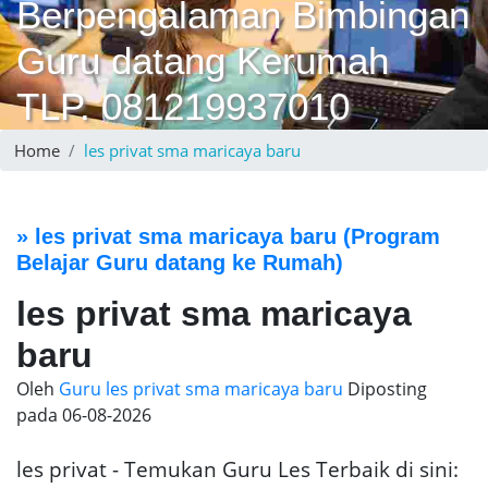
Berpengalaman Bimbingan
Guru datang Kerumah
TLP. 081219937010
Home
les privat sma maricaya baru
»
les privat sma maricaya baru
(Program
Belajar Guru datang ke Rumah)
les privat sma maricaya
baru
Oleh
Guru les privat sma maricaya baru
Diposting
pada
06-08-2026
les privat - Temukan Guru Les Terbaik di sini: