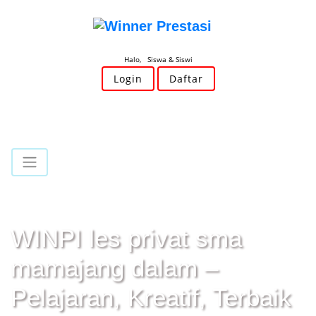
Halo, Siswa & Siswi
Login
Daftar
WINPI les privat sma
mamajang dalam –
Pelajaran, Kreatif, Terbaik