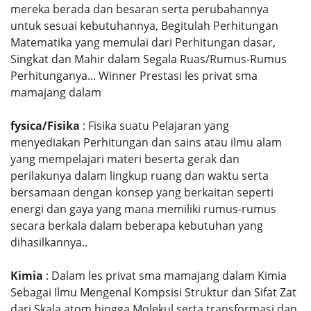
mereka berada dan besaran serta perubahannya
untuk sesuai kebutuhannya, Begitulah Perhitungan
Matematika yang memulai dari Perhitungan dasar,
Singkat dan Mahir dalam Segala Ruas/Rumus-Rumus
Perhitunganya... Winner Prestasi les privat sma
mamajang dalam
fysica/Fisika
: Fisika suatu Pelajaran yang
menyediakan Perhitungan dan sains atau ilmu alam
yang mempelajari materi beserta gerak dan
perilakunya dalam lingkup ruang dan waktu serta
bersamaan dengan konsep yang berkaitan seperti
energi dan gaya yang mana memiliki rumus-rumus
secara berkala dalam beberapa kebutuhan yang
dihasilkannya..
Kimia
: Dalam les privat sma mamajang dalam Kimia
Sebagai Ilmu Mengenal Kompsisi Struktur dan Sifat Zat
dari Skala atom hingga Molekul serta transformasi dan