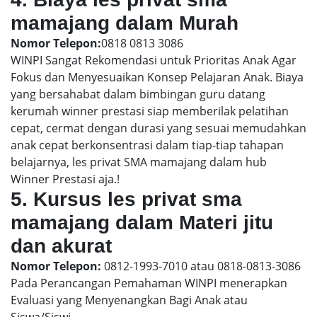
mamajang dalam Murah
Nomor Telepon:
0818 0813 3086
WINPI Sangat Rekomendasi untuk Prioritas Anak Agar
Fokus dan Menyesuaikan Konsep Pelajaran Anak. Biaya
yang bersahabat dalam bimbingan guru datang
kerumah winner prestasi siap memberilak pelatihan
cepat, cermat dengan durasi yang sesuai memudahkan
anak cepat berkonsentrasi dalam tiap-tiap tahapan
belajarnya, les privat SMA mamajang dalam hub
Winner Prestasi aja.!
5. Kursus les privat sma
mamajang dalam Materi jitu
dan akurat
Nomor Telepon:
0812-1993-7010 atau 0818-0813-3086
Pada Perancangan Pemahaman WINPI menerapkan
Evaluasi yang Menyenangkan Bagi Anak atau
Siswa/Siswi.