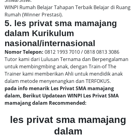
WINPI Rumah Belajar Tahapan Terbaik Belajar di Ruang
Rumah (Winner Prestasi).
5. les privat sma mamajang
dalam Kurikulum
nasional/internasional
Nomor Telepon:
0812 1993 7010 / 0818 0813 3086
Tutor kami dari Lulusan Ternama dan Berpengalaman
untuk membingmbing anak, dengan Train-of The
Trainer kami memberikan Ahli untuk mendidik anak
dalam metode menyenangkan dan TERFOKUS.
pada info menarik Les Privat SMA mamajang
dalam, Berikut Updatean WINPI Les Privat SMA
mamajang dalam Recommended:
les privat sma mamajang
dalam