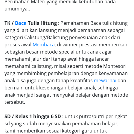
Perubahan Materi yang memiliki kebutuhan pada
umumnya..
TK /
Baca
Tulis Hitung
: Pemahaman Baca tulis hitung
yang di artikan lansung menjadi pemahaman sebagai
kategori Calistung/Balistung penyesuaian anak dari
proses awal
Membaca
, di winner prestasi memberikan
sebagian besar metode special untuk anak agar
memahami jalur dari tahap awal hingga lancar
memahami calistung, misal seperti metode Montesori
yang membimbing pembelajaran dengan kenyamanan
anak bisa juga dengan tahap kreatifitas
mewarnai
dan
bermain untuk kesenangan belajar anak, sehingga
anak menjadi sangat menyukai belajar dengan metode
tersebut.
SD / Kelas 1 hingga 6 SD
: untuk putra/putri peringkat
sd yang sudah menyesuaikan pemahaman belajar,
kami memberikan sesuai kategori guru untuk