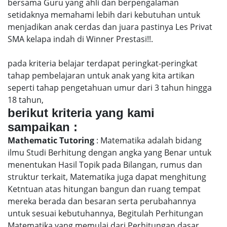
bersama Guru yang ahli dan berpengalaman
setidaknya memahami lebih dari kebutuhan untuk
menjadikan anak cerdas dan juara pastinya Les Privat
SMA kelapa indah di Winner Prestasi!!.
pada kriteria belajar terdapat peringkat-peringkat
tahap pembelajaran untuk anak yang kita artikan
seperti tahap pengetahuan umur dari 3 tahun hingga
18 tahun,
berikut kriteria yang kami
sampaikan :
Mathematic Tutoring
: Matematika adalah bidang
ilmu Studi Berhitung dengan angka yang Benar untuk
menentukan Hasil Topik pada Bilangan, rumus dan
struktur terkait, Matematika juga dapat menghitung
Ketntuan atas hitungan bangun dan ruang tempat
mereka berada dan besaran serta perubahannya
untuk sesuai kebutuhannya, Begitulah Perhitungan
Matematika yang memulai dari Perhitungan dasar,