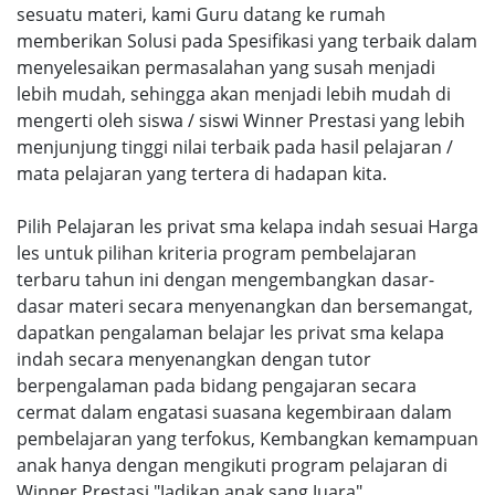
sesuatu materi, kami Guru datang ke rumah
memberikan Solusi pada Spesifikasi yang terbaik dalam
menyelesaikan permasalahan yang susah menjadi
lebih mudah, sehingga akan menjadi lebih mudah di
mengerti oleh siswa / siswi Winner Prestasi yang lebih
menjunjung tinggi nilai terbaik pada hasil pelajaran /
mata pelajaran yang tertera di hadapan kita.
Pilih Pelajaran les privat sma kelapa indah sesuai Harga
les untuk pilihan kriteria program pembelajaran
terbaru tahun ini dengan mengembangkan dasar-
dasar materi secara menyenangkan dan bersemangat,
dapatkan pengalaman belajar les privat sma kelapa
indah secara menyenangkan dengan tutor
berpengalaman pada bidang pengajaran secara
cermat dalam engatasi suasana kegembiraan dalam
pembelajaran yang terfokus, Kembangkan kemampuan
anak hanya dengan mengikuti program pelajaran di
Winner Prestasi "Jadikan anak sang Juara".