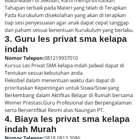
Buku/Materi di Sekolah, Kami memprioritaskan
Tahapan terbaik pada Materi yang telah di Terapkan
Pada Kurukulum disekolahan yang akan di terapkan
tiap sesi penyesuaian agar anak dapat cepat tanggap
dan paham sesuai kenentuan Kurukulum yang berlaku.
3. Guru les privat sma kelapa
indah
Nomor Telepon:
081219937010
Kursus Les Privat SMA kelapa indah Jadwal dapat di
Tentukan sesuai kebutuhan anda.
Fleksibel dalam menentuan waktu dan dapat di
prioritaskan Kepentingan untuk Siswa/Siswi yang
Berkembang dalam Aktifitas Belajar di Rumah bersama
Winner Prestasi,Guru Profesional dan Berpengalaman
serta Bersertifikat Resmi atas Naungan PT.
4. Biaya les privat sma kelapa
indah Murah
Nomor Telepon:
0818 0813 3086