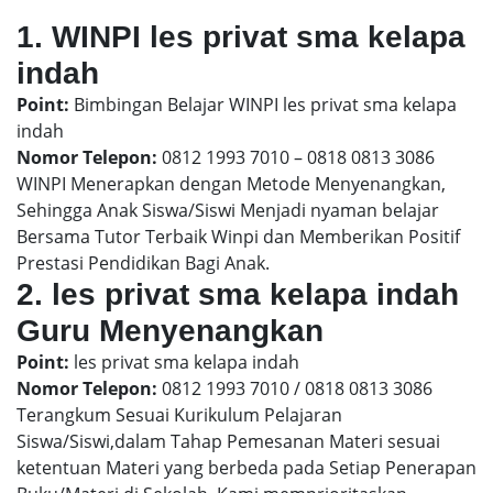
1. WINPI les privat sma kelapa
indah
Point:
Bimbingan Belajar WINPI les privat sma kelapa
indah
Nomor Telepon:
0812 1993 7010 – 0818 0813 3086
WINPI Menerapkan dengan Metode Menyenangkan,
Sehingga Anak Siswa/Siswi Menjadi nyaman belajar
Bersama Tutor Terbaik Winpi dan Memberikan Positif
Prestasi Pendidikan Bagi Anak.
2. les privat sma kelapa indah
Guru Menyenangkan
Point:
les privat sma kelapa indah
Nomor Telepon:
0812 1993 7010 / 0818 0813 3086
Terangkum Sesuai Kurikulum Pelajaran
Siswa/Siswi,dalam Tahap Pemesanan Materi sesuai
ketentuan Materi yang berbeda pada Setiap Penerapan