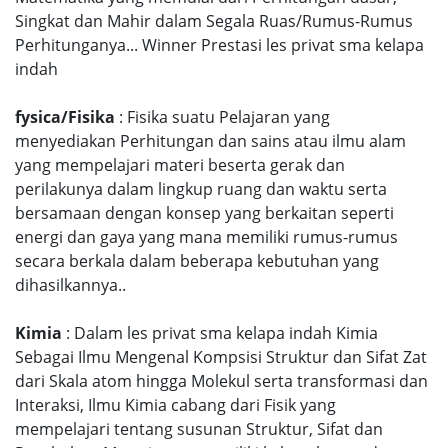
Singkat dan Mahir dalam Segala Ruas/Rumus-Rumus
Perhitunganya... Winner Prestasi les privat sma kelapa
indah
fysica/Fisika
: Fisika suatu Pelajaran yang
menyediakan Perhitungan dan sains atau ilmu alam
yang mempelajari materi beserta gerak dan
perilakunya dalam lingkup ruang dan waktu serta
bersamaan dengan konsep yang berkaitan seperti
energi dan gaya yang mana memiliki rumus-rumus
secara berkala dalam beberapa kebutuhan yang
dihasilkannya..
Kimia
: Dalam les privat sma kelapa indah Kimia
Sebagai Ilmu Mengenal Kompsisi Struktur dan Sifat Zat
dari Skala atom hingga Molekul serta transformasi dan
Interaksi, Ilmu Kimia cabang dari Fisik yang
mempelajari tentang susunan Struktur, Sifat dan