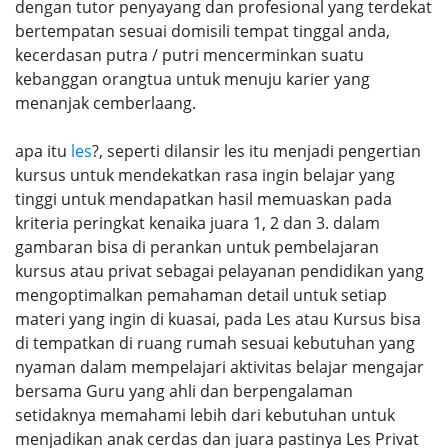
dengan tutor penyayang dan profesional yang terdekat
bertempatan sesuai domisili tempat tinggal anda,
kecerdasan putra / putri mencerminkan suatu
kebanggan orangtua untuk menuju karier yang
menanjak cemberlaang.
apa itu
les
?, seperti dilansir les itu menjadi pengertian
kursus untuk mendekatkan rasa ingin belajar yang
tinggi untuk mendapatkan hasil memuaskan pada
kriteria peringkat kenaika juara 1, 2 dan 3. dalam
gambaran bisa di perankan untuk pembelajaran
kursus atau privat sebagai pelayanan pendidikan yang
mengoptimalkan pemahaman detail untuk setiap
materi yang ingin di kuasai, pada Les atau Kursus bisa
di tempatkan di ruang rumah sesuai kebutuhan yang
nyaman dalam mempelajari aktivitas belajar mengajar
bersama Guru yang ahli dan berpengalaman
setidaknya memahami lebih dari kebutuhan untuk
menjadikan anak cerdas dan juara pastinya Les Privat