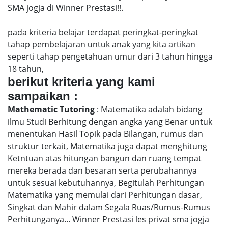
SMA jogja di Winner Prestasi!!.
pada kriteria belajar terdapat peringkat-peringkat
tahap pembelajaran untuk anak yang kita artikan
seperti tahap pengetahuan umur dari 3 tahun hingga
18 tahun,
berikut kriteria yang kami
sampaikan :
Mathematic Tutoring
: Matematika adalah bidang
ilmu Studi Berhitung dengan angka yang Benar untuk
menentukan Hasil Topik pada Bilangan, rumus dan
struktur terkait, Matematika juga dapat menghitung
Ketntuan atas hitungan bangun dan ruang tempat
mereka berada dan besaran serta perubahannya
untuk sesuai kebutuhannya, Begitulah Perhitungan
Matematika yang memulai dari Perhitungan dasar,
Singkat dan Mahir dalam Segala Ruas/Rumus-Rumus
Perhitunganya... Winner Prestasi les privat sma jogja