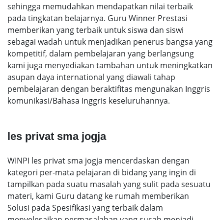
sehingga memudahkan mendapatkan nilai terbaik
pada tingkatan belajarnya. Guru Winner Prestasi
memberikan yang terbaik untuk siswa dan siswi
sebagai wadah untuk menjadikan penerus bangsa yang
kompetitif, dalam pembelajaran yang berlangsung
kami juga menyediakan tambahan untuk meningkatkan
asupan daya international yang diawali tahap
pembelajaran dengan beraktifitas mengunakan Inggris
komunikasi/Bahasa Inggris keseluruhannya.
les privat sma jogja
WINPI les privat sma jogja mencerdaskan dengan
kategori per-mata pelajaran di bidang yang ingin di
tampilkan pada suatu masalah yang sulit pada sesuatu
materi, kami Guru datang ke rumah memberikan
Solusi pada Spesifikasi yang terbaik dalam
menyelesaikan permasalahan yang susah menjadi