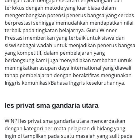
dengan cara mengajar secara menyenangkan dan
terfokus dengan metode yang luar biasa dalam
mengembangkan potensi penerus bangsa yang cerdas
berprestasi sehingga memudahkan mendapatkan nilai
terbaik pada tingkatan belajarnya. Guru Winner
Prestasi memberikan yang terbaik untuk siswa dan
siswi sebagai wadah untuk menjadikan penerus bangsa
yang kompetitif, dalam pembelajaran yang
berlangsung kami juga menyediakan tambahan untuk
meningkatkan asupan daya international yang diawali
tahap pembelajaran dengan beraktifitas mengunakan
Inggris komunikasi/Bahasa Inggris keseluruhannya.
les privat sma gandaria utara
WINPI les privat sma gandaria utara mencerdaskan
dengan kategori per-mata pelajaran di bidang yang
ingin di tampilkan pada suatu masalah yang sulit pada