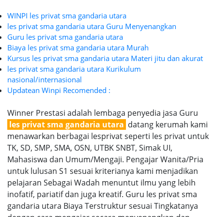
WINPI les privat sma gandaria utara
les privat sma gandaria utara Guru Menyenangkan
Guru les privat sma gandaria utara
Biaya les privat sma gandaria utara Murah
Kursus les privat sma gandaria utara Materi jitu dan akurat
les privat sma gandaria utara Kurikulum
nasional/internasional
Updatean Winpi Recomended :
Winner Prestasi adalah lembaga penyedia jasa Guru
les privat sma gandaria utara
datang kerumah kami
menawarkan berbagai lesprivat seperti les privat untuk
TK, SD, SMP, SMA, OSN, UTBK SNBT, Simak UI,
Mahasiswa dan Umum/Mengaji. Pengajar Wanita/Pria
untuk lulusan S1 sesuai kriterianya kami menjadikan
pelajaran Sebagai Wadah menuntut ilmu yang lebih
inofatif, pariatif dan juga kreatif. Guru les privat sma
gandaria utara Biaya Terstruktur sesuai Tingkatanya