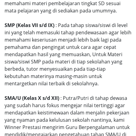
memahami materi pembelajaran tingkat SD sesuai
mata pelajaran yang di sediakan pada umumnya.
SMP (Kelas VII s/d IX)
: Pada tahap siswa/siswi di level
ini yang telah memasuki tahap pendewasaan agar lebih
memahami keseriusan menjadi lebih baik lagi pada
pemahama dan pengingat untuk cara agar cepat
mendapatkan hasil yang memuaskan, Untuk Materi
siswa/siswi SMP pada materi di tiap sekolahan yang
berbeda, tutor menyesuaikan pada tiap-tiap
kebutuhan materinya masing-masin untuk
mentargetkan nilai terbaik di sekolahnya.
SMA/U (Kelas X s/d XII)
: Putra/Putri di tahap dewasa
yang sudah harus fokus mengejar nilai tertinggi agar
mendapatkan keistimewaan dalam menjalin pekerjaan
yang nyaman pada kelulusan sekolah nantinya, kami
Winner Prestasi mengirim Guru Berpengalaman untuk
mendidik/mengajarkan pengetahuan tahap SMA/U di