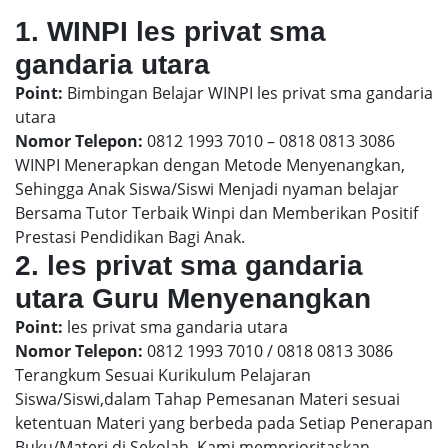
1. WINPI les privat sma
gandaria utara
Point:
Bimbingan Belajar WINPI les privat sma gandaria
utara
Nomor Telepon:
0812 1993 7010 – 0818 0813 3086
WINPI Menerapkan dengan Metode Menyenangkan,
Sehingga Anak Siswa/Siswi Menjadi nyaman belajar
Bersama Tutor Terbaik Winpi dan Memberikan Positif
Prestasi Pendidikan Bagi Anak.
2. les privat sma gandaria
utara Guru Menyenangkan
Point:
les privat sma gandaria utara
Nomor Telepon:
0812 1993 7010 / 0818 0813 3086
Terangkum Sesuai Kurikulum Pelajaran
Siswa/Siswi,dalam Tahap Pemesanan Materi sesuai
ketentuan Materi yang berbeda pada Setiap Penerapan
Buku/Materi di Sekolah, Kami memprioritaskan