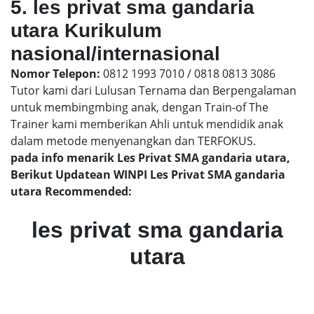
5. les privat sma gandaria
utara Kurikulum
nasional/internasional
Nomor Telepon:
0812 1993 7010 / 0818 0813 3086
Tutor kami dari Lulusan Ternama dan Berpengalaman
untuk membingmbing anak, dengan Train-of The
Trainer kami memberikan Ahli untuk mendidik anak
dalam metode menyenangkan dan TERFOKUS.
pada info menarik Les Privat SMA gandaria utara,
Berikut Updatean WINPI Les Privat SMA gandaria
utara Recommended:
les privat sma gandaria
utara