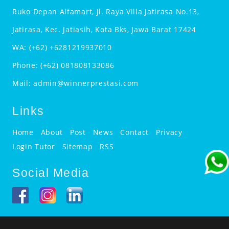
Ruko Depan Alfamart, Jl. Raya Villa Jatirasa No.13,
Jatirasa, Kec. Jatiasih, Kota Bks, Jawa Barat 17424
WA:
(+62) +6281219937010
Phone:
(+62) 081808133086
Mail:
admin@winnerprestasi.com
Links
Home
About
Post
News
Contact
Privacy
Login Tutor
Sitemap
RSS
Social Media