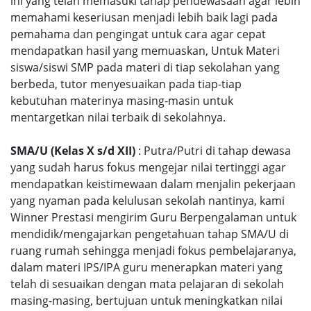
ini yang telah memasuki tahap pendewasaan agar lebih
memahami keseriusan menjadi lebih baik lagi pada
pemahama dan pengingat untuk cara agar cepat
mendapatkan hasil yang memuaskan, Untuk Materi
siswa/siswi SMP pada materi di tiap sekolahan yang
berbeda, tutor menyesuaikan pada tiap-tiap
kebutuhan materinya masing-masin untuk
mentargetkan nilai terbaik di sekolahnya.
SMA/U (Kelas X s/d XII)
: Putra/Putri di tahap dewasa
yang sudah harus fokus mengejar nilai tertinggi agar
mendapatkan keistimewaan dalam menjalin pekerjaan
yang nyaman pada kelulusan sekolah nantinya, kami
Winner Prestasi mengirim Guru Berpengalaman untuk
mendidik/mengajarkan pengetahuan tahap SMA/U di
ruang rumah sehingga menjadi fokus pembelajaranya,
dalam materi IPS/IPA guru menerapkan materi yang
telah di sesuaikan dengan mata pelajaran di sekolah
masing-masing, bertujuan untuk meningkatkan nilai