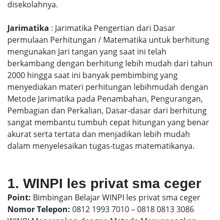
disekolahnya.
Jarimatika
: Jarimatika Pengertian dari Dasar
permulaan Perhitungan / Matematika untuk berhitung
mengunakan Jari tangan yang saat ini telah
berkambang dengan berhitung lebih mudah dari tahun
2000 hingga saat ini banyak pembimbing yang
menyediakan materi perhitungan lebihmudah dengan
Metode Jarimatika pada Penambahan, Pengurangan,
Pembagian dan Perkalian, Dasar-dasar dari berhitung
sangat membantu tumbuh cepat hitungan yang benar
akurat serta tertata dan menjadikan lebih mudah
dalam menyelesaikan tugas-tugas matematikanya.
1. WINPI les privat sma ceger
Point:
Bimbingan Belajar WINPI les privat sma ceger
Nomor Telepon:
0812 1993 7010 – 0818 0813 3086