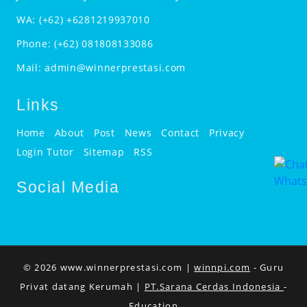
WA:
(+62) +6281219937010
Phone:
(+62) 081808133086
Mail:
admin@winnerprestasi.com
Links
Home
About
Post
News
Contact
Privacy
Login Tutor
Sitemap
RSS
Social Media
© 2026 www.winnerprestasi.com |
winnpi.com
- Guru
Privat datang Kerumah |
PT.Sarana Cerdas Indonesia
-
Education