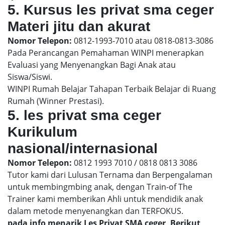
5. Kursus les privat sma ceger
Materi jitu dan akurat
Nomor Telepon:
0812-1993-7010 atau 0818-0813-3086
Pada Perancangan Pemahaman WINPI menerapkan
Evaluasi yang Menyenangkan Bagi Anak atau
Siswa/Siswi.
WINPI Rumah Belajar Tahapan Terbaik Belajar di Ruang
Rumah (Winner Prestasi).
5. les privat sma ceger
Kurikulum
nasional/internasional
Nomor Telepon:
0812 1993 7010 / 0818 0813 3086
Tutor kami dari Lulusan Ternama dan Berpengalaman
untuk membingmbing anak, dengan Train-of The
Trainer kami memberikan Ahli untuk mendidik anak
dalam metode menyenangkan dan TERFOKUS.
pada info menarik Les Privat SMA ceger, Berikut