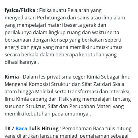
fysica/Fisika
: Fisika suatu Pelajaran yang
menyediakan Perhitungan dan sains atau ilmu alam
yang mempelajari materi beserta gerak dan
perilakunya dalam lingkup ruang dan waktu serta
bersamaan dengan konsep yang berkaitan seperti
energi dan gaya yang mana memiliki rumus-rumus
secara berkala dalam beberapa kebutuhan yang
dihasilkannya..
Kimia
: Dalam les privat sma ceger Kimia Sebagai Ilmu
Mengenal Kompsisi Struktur dan Sifat Zat dari Skala
atom hingga Molekul serta transformasi dan Interaksi,
Ilmu Kimia cabang dari Fisik yang mempelajari tentang
susunan Struktur, Sifat dan Perubahan Materi yang
memiliki kebutuhan pada umumnya..
TK /
Baca
Tulis Hitung
: Pemahaman Baca tulis hitung
yang di artikan lansung menjadi pemahaman sebagai