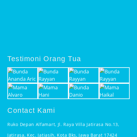
Testimoni Orang Tua
Contact Kami
Ruko Depan Alfamart, Jl. Raya Villa Jatirasa No.13,
Jatirasa, Kec. Jatiasih, Kota Bks, Jawa Barat 17424