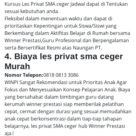
Kursus Les Privat SMA ceger Jadwal dapat di Tentukan
sesuai kebutuhan anda.
Fleksibel dalam menentuan waktu dan dapat di
prioritaskan Kepentingan untuk Siswa/Siswi yang
Berkembang dalam Aktifitas Belajar di Rumah bersama
Winner Prestasi,Guru Profesional dan Berpengalaman
serta Bersertifikat Resmi atas Naungan PT.
4. Biaya les privat sma ceger
Murah
Nomor Telepon:
0818 0813 3086
WINPI Sangat Rekomendasi untuk Prioritas Anak Agar
Fokus dan Menyesuaikan Konsep Pelajaran Anak. Biaya
yang bersahabat dalam bimbingan guru datang
kerumah winner prestasi siap memberilak pelatihan
cepat, cermat dengan durasi yang sesuai memudahkan
anak cepat berkonsentrasi dalam tiap-tiap tahapan
belajarnya, les privat SMA ceger hub Winner Prestasi
aja.!