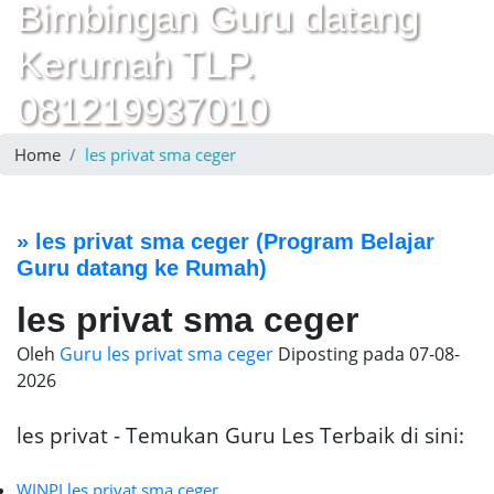
Bimbingan Guru datang
Kerumah TLP.
081219937010
Home
les privat sma ceger
»
les privat sma ceger
(Program Belajar
Guru datang ke Rumah)
les privat sma ceger
Oleh
Guru les privat sma ceger
Diposting pada
07-08-
2026
les privat - Temukan Guru Les Terbaik di sini:
WINPI les privat sma ceger