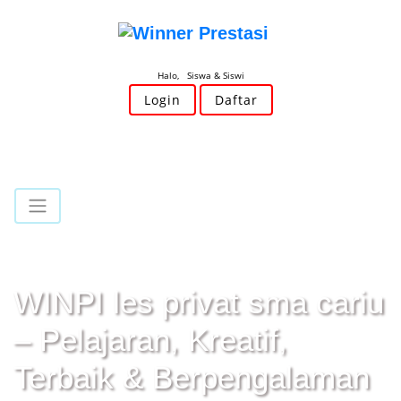
Halo, Siswa & Siswi
Login
Daftar
WINPI les privat sma cariu
– Pelajaran, Kreatif,
Terbaik & Berpengalaman