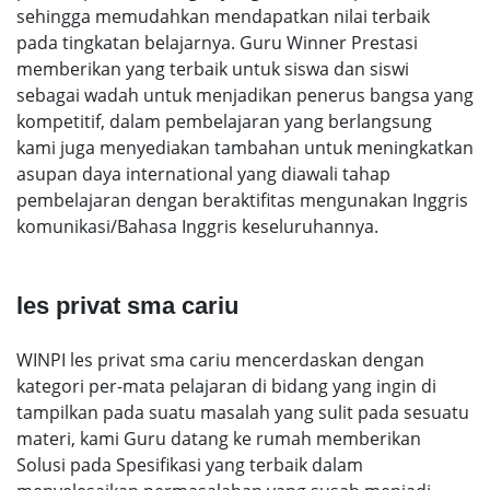
sehingga memudahkan mendapatkan nilai terbaik
pada tingkatan belajarnya. Guru Winner Prestasi
memberikan yang terbaik untuk siswa dan siswi
sebagai wadah untuk menjadikan penerus bangsa yang
kompetitif, dalam pembelajaran yang berlangsung
kami juga menyediakan tambahan untuk meningkatkan
asupan daya international yang diawali tahap
pembelajaran dengan beraktifitas mengunakan Inggris
komunikasi/Bahasa Inggris keseluruhannya.
les privat sma cariu
WINPI les privat sma cariu mencerdaskan dengan
kategori per-mata pelajaran di bidang yang ingin di
tampilkan pada suatu masalah yang sulit pada sesuatu
materi, kami Guru datang ke rumah memberikan
Solusi pada Spesifikasi yang terbaik dalam