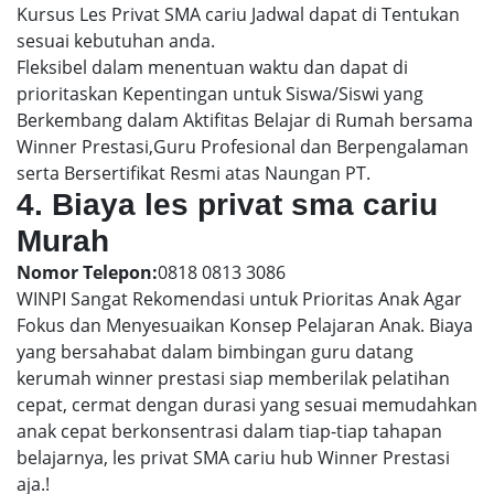
Kursus Les Privat SMA cariu Jadwal dapat di Tentukan
sesuai kebutuhan anda.
Fleksibel dalam menentuan waktu dan dapat di
prioritaskan Kepentingan untuk Siswa/Siswi yang
Berkembang dalam Aktifitas Belajar di Rumah bersama
Winner Prestasi,Guru Profesional dan Berpengalaman
serta Bersertifikat Resmi atas Naungan PT.
4. Biaya les privat sma cariu
Murah
Nomor Telepon:
0818 0813 3086
WINPI Sangat Rekomendasi untuk Prioritas Anak Agar
Fokus dan Menyesuaikan Konsep Pelajaran Anak. Biaya
yang bersahabat dalam bimbingan guru datang
kerumah winner prestasi siap memberilak pelatihan
cepat, cermat dengan durasi yang sesuai memudahkan
anak cepat berkonsentrasi dalam tiap-tiap tahapan
belajarnya, les privat SMA cariu hub Winner Prestasi
aja.!