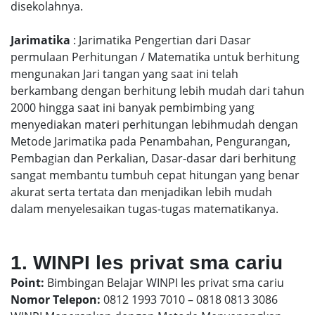
disekolahnya.
Jarimatika
: Jarimatika Pengertian dari Dasar
permulaan Perhitungan / Matematika untuk berhitung
mengunakan Jari tangan yang saat ini telah
berkambang dengan berhitung lebih mudah dari tahun
2000 hingga saat ini banyak pembimbing yang
menyediakan materi perhitungan lebihmudah dengan
Metode Jarimatika pada Penambahan, Pengurangan,
Pembagian dan Perkalian, Dasar-dasar dari berhitung
sangat membantu tumbuh cepat hitungan yang benar
akurat serta tertata dan menjadikan lebih mudah
dalam menyelesaikan tugas-tugas matematikanya.
1. WINPI les privat sma cariu
Point:
Bimbingan Belajar WINPI les privat sma cariu
Nomor Telepon:
0812 1993 7010 – 0818 0813 3086