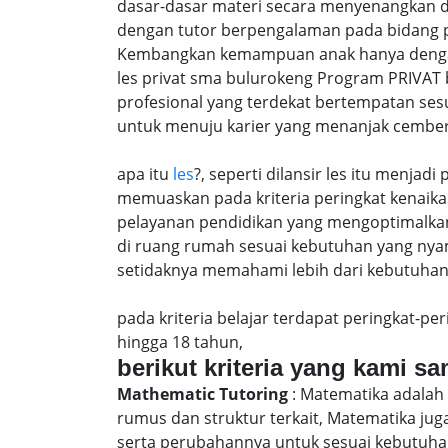
dasar-dasar materi secara menyenangkan d
dengan tutor berpengalaman pada bidang p
Kembangkan kemampuan anak hanya dengan m
les privat sma bulurokeng Program PRIVAT 
profesional yang terdekat bertempatan ses
untuk menuju karier yang menanjak cember
apa itu
les
?, seperti dilansir les itu menja
memuaskan pada kriteria peringkat kenaika 
pelayanan pendidikan yang mengoptimalkan 
di ruang rumah sesuai kebutuhan yang nya
setidaknya memahami lebih dari kebutuhan u
pada kriteria belajar terdapat peringkat-p
hingga 18 tahun,
berikut kriteria yang kami s
Mathematic Tutoring
: Matematika adalah 
rumus dan struktur terkait, Matematika j
serta perubahannya untuk sesuai kebutuhan