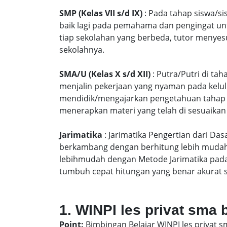
SMP (Kelas VII s/d IX)
: Pada tahap siswa/si
baik lagi pada pemahama dan pengingat unt
tiap sekolahan yang berbeda, tutor menyes
sekolahnya.
SMA/U (Kelas X s/d XII)
: Putra/Putri di ta
menjalin pekerjaan yang nyaman pada kelu
mendidik/mengajarkan pengetahuan tahap S
menerapkan materi yang telah di sesuaikan
Jarimatika
: Jarimatika Pengertian dari Da
berkambang dengan berhitung lebih mudah 
lebihmudah dengan Metode Jarimatika pad
tumbuh cepat hitungan yang benar akurat 
1. WINPI les privat sma
Point:
Bimbingan Belajar WINPI les privat 