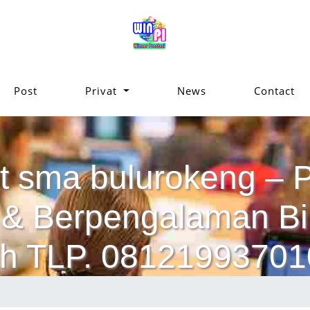
Post
Privat
News
Contact
at sma bulurokeng – P
ik & Berpengalaman 
h TLP. 08121993701