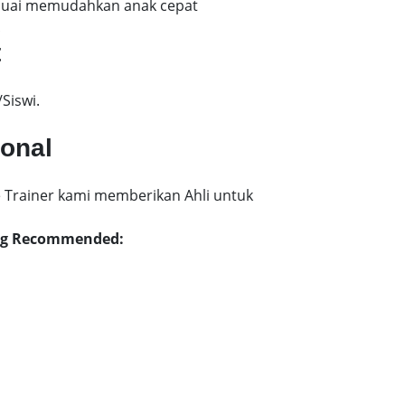
esuai memudahkan anak cepat
!
t
Siswi.
ional
 Trainer kami memberikan Ahli untuk
eng Recommended: