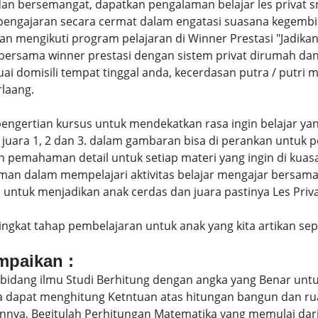
an bersemangat, dapatkan pengalaman belajar les privat
engajaran secara cermat dalam engatasi suasana kegembi
engikuti program pelajaran di Winner Prestasi "Jadikan 
bersama winner prestasi dengan sistem privat dirumah da
uai domisili tempat tinggal anda, kecerdasan putra / putr
laang.
di pengertian kursus untuk mendekatkan rasa ingin belajar y
juara 1, 2 dan 3. dalam gambaran bisa di perankan untuk p
pemahaman detail untuk setiap materi yang ingin di kuasai
man dalam mempelajari aktivitas belajar mengajar bersam
ntuk menjadikan anak cerdas dan juara pastinya Les Privat
eringkat tahap pembelajaran untuk anak yang kita artikan s
ampaikan :
bidang ilmu Studi Berhitung dengan angka yang Benar untu
uga dapat menghitung Ketntuan atas hitungan bangun dan 
nya, Begitulah Perhitungan Matematika yang memulai dari