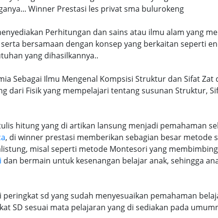
ya... Winner Prestasi les privat sma bulurokeng
 menyediakan Perhitungan dan sains atau ilmu alam yang me
 serta bersamaan dengan konsep yang berkaitan seperti en
tuhan yang dihasilkannya..
mia Sebagai Ilmu Mengenal Kompsisi Struktur dan Sifat Zat 
ng dari Fisik yang mempelajari tentang susunan Struktur, S
lis hitung yang di artikan lansung menjadi pemahaman seb
ca
, di winner prestasi memberikan sebagian besar metode 
alistung, misal seperti metode Montesori yang membimbi
i
dan bermain untuk kesenangan belajar anak, sehingga an
ri peringkat sd yang sudah menyesuaikan pemahaman belaja
at SD sesuai mata pelajaran yang di sediakan pada umum