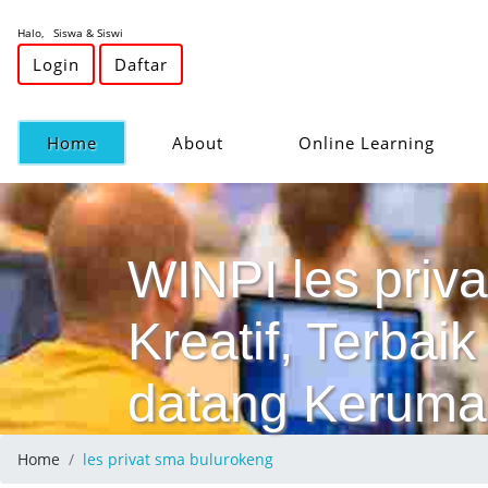
Halo, Siswa & Siswi
Login
Daftar
(current)
Home
About
Online Learning
WINPI les priv
Kreatif, Terba
datang Keruma
Home
les privat sma bulurokeng