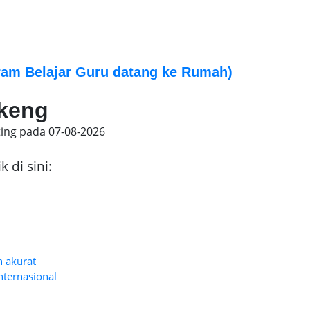
am Belajar Guru datang ke Rumah)
okeng
ting pada
07-08-2026
 di sini:
n akurat
nternasional