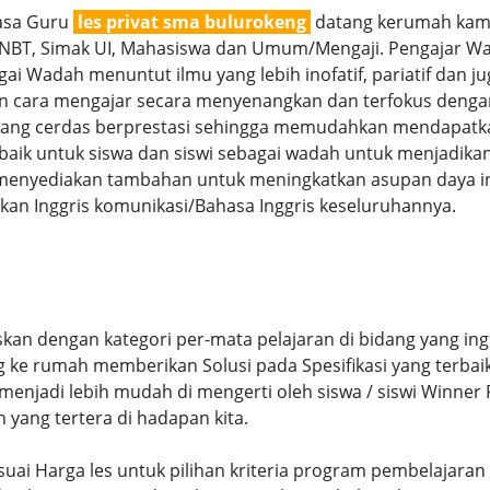
jasa Guru
les privat sma bulurokeng
datang kerumah kami 
SNBT, Simak UI, Mahasiswa dan Umum/Mengaji. Pengajar Wan
ai Wadah menuntut ilmu yang lebih inofatif, pariatif dan ju
gan cara mengajar secara menyenangkan dan terfokus denga
g cerdas berprestasi sehingga memudahkan mendapatkan n
aik untuk siswa dan siswi sebagai wadah untuk menjadikan
menyediakan tambahan untuk meningkatkan asupan daya int
an Inggris komunikasi/Bahasa Inggris keseluruhannya.
kan dengan kategori per-mata pelajaran di bidang yang ing
ng ke rumah memberikan Solusi pada Spesifikasi yang terb
njadi lebih mudah di mengerti oleh siswa / siswi Winner Pr
n yang tertera di hadapan kita.
sesuai Harga les untuk pilihan kriteria program pembelaja