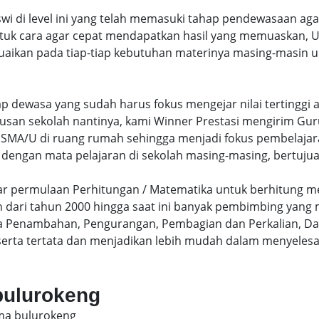
swi di level ini yang telah memasuki tahap pendewasaan ag
uk cara agar cepat mendapatkan hasil yang memuaskan, Un
uaikan pada tiap-tiap kebutuhan materinya masing-masin un
hap dewasa yang sudah harus fokus mengejar nilai terting
lusan sekolah nantinya, kami Winner Prestasi mengirim G
MA/U di ruang rumah sehingga menjadi fokus pembelajara
 dengan mata pelajaran di sekolah masing-masing, bertujua
sar permulaan Perhitungan / Matematika untuk berhitung me
dari tahun 2000 hingga saat ini banyak pembimbing yang
a Penambahan, Pengurangan, Pembagian dan Perkalian, Da
serta tertata dan menjadikan lebih mudah dalam menyelesa
 bulurokeng
sma bulurokeng