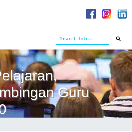
elajaran,
Bimbingan Guru
0