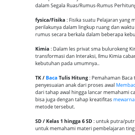
dalam Segala Ruas/Rumus-Rumus Perhitungan
fysica/Fisika
: Fisika suatu Pelajaran yang
perilakunya dalam lingkup ruang dan waktu
rumus secara berkala dalam beberapa kebu
Kimia
: Dalam les privat sma bulurokeng Ki
transformasi dan Interaksi, Ilmu Kimia caba
kebutuhan pada umumnya..
TK /
Baca
Tulis Hitung
: Pemahaman Baca tu
penyesuaian anak dari proses awal
Memba
dari tahap awal hingga lancar memahami c
bisa juga dengan tahap kreatifitas
mewarna
metode tersebut.
SD / Kelas 1 hingga 6 SD
: untuk putra/put
untuk memahami materi pembelajaran tingk