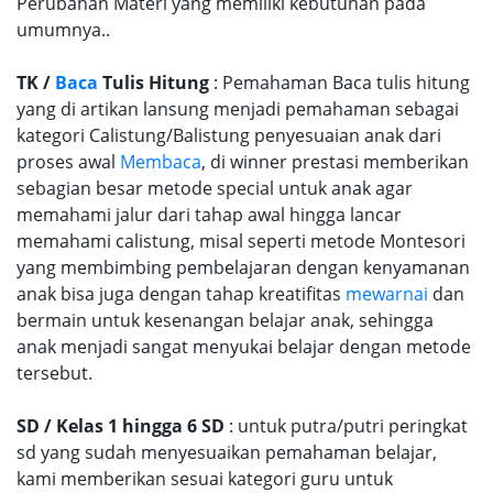
Perubahan Materi yang memiliki kebutuhan pada
umumnya..
TK /
Baca
Tulis Hitung
: Pemahaman Baca tulis hitung
yang di artikan lansung menjadi pemahaman sebagai
kategori Calistung/Balistung penyesuaian anak dari
proses awal
Membaca
, di winner prestasi memberikan
sebagian besar metode special untuk anak agar
memahami jalur dari tahap awal hingga lancar
memahami calistung, misal seperti metode Montesori
yang membimbing pembelajaran dengan kenyamanan
anak bisa juga dengan tahap kreatifitas
mewarnai
dan
bermain untuk kesenangan belajar anak, sehingga
anak menjadi sangat menyukai belajar dengan metode
tersebut.
SD / Kelas 1 hingga 6 SD
: untuk putra/putri peringkat
sd yang sudah menyesuaikan pemahaman belajar,
kami memberikan sesuai kategori guru untuk