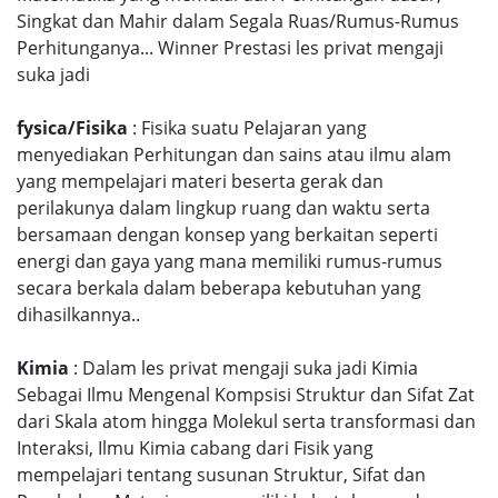
Singkat dan Mahir dalam Segala Ruas/Rumus-Rumus
Perhitunganya... Winner Prestasi les privat mengaji
suka jadi
fysica/Fisika
: Fisika suatu Pelajaran yang
menyediakan Perhitungan dan sains atau ilmu alam
yang mempelajari materi beserta gerak dan
perilakunya dalam lingkup ruang dan waktu serta
bersamaan dengan konsep yang berkaitan seperti
energi dan gaya yang mana memiliki rumus-rumus
secara berkala dalam beberapa kebutuhan yang
dihasilkannya..
Kimia
: Dalam les privat mengaji suka jadi Kimia
Sebagai Ilmu Mengenal Kompsisi Struktur dan Sifat Zat
dari Skala atom hingga Molekul serta transformasi dan
Interaksi, Ilmu Kimia cabang dari Fisik yang
mempelajari tentang susunan Struktur, Sifat dan