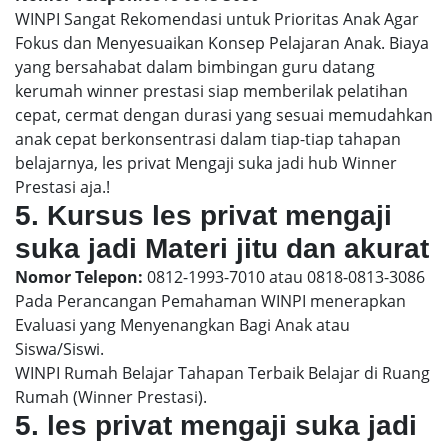
WINPI Sangat Rekomendasi untuk Prioritas Anak Agar
Fokus dan Menyesuaikan Konsep Pelajaran Anak. Biaya
yang bersahabat dalam bimbingan guru datang
kerumah winner prestasi siap memberilak pelatihan
cepat, cermat dengan durasi yang sesuai memudahkan
anak cepat berkonsentrasi dalam tiap-tiap tahapan
belajarnya, les privat Mengaji suka jadi hub Winner
Prestasi aja.!
5. Kursus les privat mengaji
suka jadi Materi jitu dan akurat
Nomor Telepon:
0812-1993-7010 atau 0818-0813-3086
Pada Perancangan Pemahaman WINPI menerapkan
Evaluasi yang Menyenangkan Bagi Anak atau
Siswa/Siswi.
WINPI Rumah Belajar Tahapan Terbaik Belajar di Ruang
Rumah (Winner Prestasi).
5. les privat mengaji suka jadi