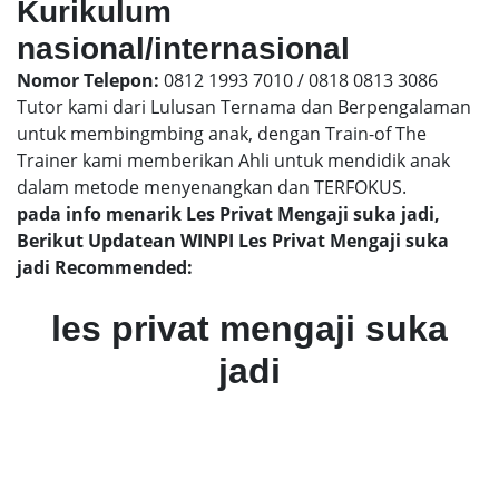
Kurikulum
nasional/internasional
Nomor Telepon:
0812 1993 7010 / 0818 0813 3086
Tutor kami dari Lulusan Ternama dan Berpengalaman
untuk membingmbing anak, dengan Train-of The
Trainer kami memberikan Ahli untuk mendidik anak
dalam metode menyenangkan dan TERFOKUS.
pada info menarik Les Privat Mengaji suka jadi,
Berikut Updatean WINPI Les Privat Mengaji suka
jadi Recommended:
les privat mengaji suka
jadi