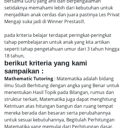
bersama Guru yang ahli dan berpengalaman
setidaknya memahami lebih dari kebutuhan untuk
menjadikan anak cerdas dan juara pastinya Les Privat
Mengaji suka jadi di Winner Prestasi!!.
pada kriteria belajar terdapat peringkat-peringkat
tahap pembelajaran untuk anak yang kita artikan
seperti tahap pengetahuan umur dari 3 tahun hingga
18 tahun,
berikut kriteria yang kami
sampaikan :
Mathematic Tutoring
: Matematika adalah bidang
ilmu Studi Berhitung dengan angka yang Benar untuk
menentukan Hasil Topik pada Bilangan, rumus dan
struktur terkait, Matematika juga dapat menghitung
Ketntuan atas hitungan bangun dan ruang tempat
mereka berada dan besaran serta perubahannya
untuk sesuai kebutuhannya, Begitulah Perhitungan
Matematika yang memulai dari Perhitungan dasar,