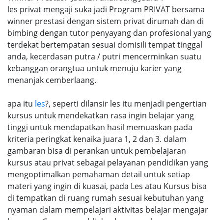
les privat mengaji suka jadi Program PRIVAT bersama
winner prestasi dengan sistem privat dirumah dan di
bimbing dengan tutor penyayang dan profesional yang
terdekat bertempatan sesuai domisili tempat tinggal
anda, kecerdasan putra / putri mencerminkan suatu
kebanggan orangtua untuk menuju karier yang
menanjak cemberlaang.
apa itu
les
?, seperti dilansir les itu menjadi pengertian
kursus untuk mendekatkan rasa ingin belajar yang
tinggi untuk mendapatkan hasil memuaskan pada
kriteria peringkat kenaika juara 1, 2 dan 3. dalam
gambaran bisa di perankan untuk pembelajaran
kursus atau privat sebagai pelayanan pendidikan yang
mengoptimalkan pemahaman detail untuk setiap
materi yang ingin di kuasai, pada Les atau Kursus bisa
di tempatkan di ruang rumah sesuai kebutuhan yang
nyaman dalam mempelajari aktivitas belajar mengajar