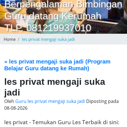
Berpengalaman Bimbingan
Guru datang Kerumah
TLP. 081219937010
Home
les privat mengaji suka jadi
»
les privat mengaji suka jadi
(Program
Belajar Guru datang ke Rumah)
les privat mengaji suka
jadi
Oleh
Guru les privat mengaji suka jadi
Diposting pada
08-08-2026
les privat - Temukan Guru Les Terbaik di sini: