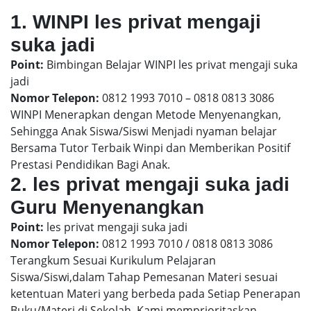
1. WINPI les privat mengaji
suka jadi
Point:
Bimbingan Belajar WINPI les privat mengaji suka
jadi
Nomor Telepon:
0812 1993 7010 – 0818 0813 3086
WINPI Menerapkan dengan Metode Menyenangkan,
Sehingga Anak Siswa/Siswi Menjadi nyaman belajar
Bersama Tutor Terbaik Winpi dan Memberikan Positif
Prestasi Pendidikan Bagi Anak.
2. les privat mengaji suka jadi
Guru Menyenangkan
Point:
les privat mengaji suka jadi
Nomor Telepon:
0812 1993 7010 / 0818 0813 3086
Terangkum Sesuai Kurikulum Pelajaran
Siswa/Siswi,dalam Tahap Pemesanan Materi sesuai
ketentuan Materi yang berbeda pada Setiap Penerapan
Buku/Materi di Sekolah, Kami memprioritaskan