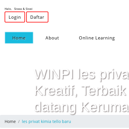
Halo, Siswa & Siswi
Login
Daftar
(current)
Home
About
Online Learning
WINPI les priva
Kreatif, Terba
datang Keruma
Home
les privat kimia tello baru