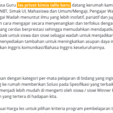
jasa Guru
les privat kimia tello baru
datang kerumah kami 
SNBT, Simak UI, Mahasiswa dan Umum/Mengaji. Pengajar Wan
i Wadah menuntut ilmu yang lebih inofatif, pariatif dan juga
gan cara mengajar secara menyenangkan dan terfokus denga
g cerdas berprestasi sehingga memudahkan mendapatkan n
aik untuk siswa dan siswi sebagai wadah untuk menjadikan
menyediakan tambahan untuk meningkatkan asupan daya int
an Inggris komunikasi/Bahasa Inggris keseluruhannya.
skan dengan kategori per-mata pelajaran di bidang yang ing
ng ke rumah memberikan Solusi pada Spesifikasi yang terb
njadi lebih mudah di mengerti oleh siswa / siswi Winner Pr
n yang tertera di hadapan kita.
 sesuai Harga les untuk pilihan kriteria program pembelaja