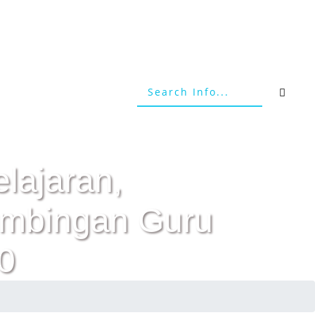
elajaran,
Bimbingan Guru
0