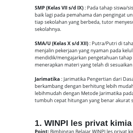
SMP (Kelas VII s/d IX)
: Pada tahap siswa/si
baik lagi pada pemahama dan pengingat unt
tiap sekolahan yang berbeda, tutor menyes
sekolahnya.
SMA/U (Kelas X s/d XII)
: Putra/Putri di ta
menjalin pekerjaan yang nyaman pada kelu
mendidik/mengajarkan pengetahuan tahap S
menerapkan materi yang telah di sesuaikan
Jarimatika
: Jarimatika Pengertian dari Da
berkambang dengan berhitung lebih mudah 
lebihmudah dengan Metode Jarimatika pad
tumbuh cepat hitungan yang benar akurat 
1. WINPI les privat kimia
Point:
Bimbingan Belajar WINPI les privat ki