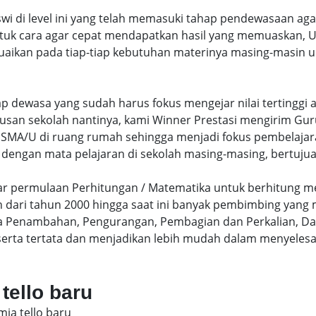
swi di level ini yang telah memasuki tahap pendewasaan ag
uk cara agar cepat mendapatkan hasil yang memuaskan, Un
uaikan pada tiap-tiap kebutuhan materinya masing-masin un
hap dewasa yang sudah harus fokus mengejar nilai terting
lusan sekolah nantinya, kami Winner Prestasi mengirim G
MA/U di ruang rumah sehingga menjadi fokus pembelajara
 dengan mata pelajaran di sekolah masing-masing, bertujua
sar permulaan Perhitungan / Matematika untuk berhitung me
dari tahun 2000 hingga saat ini banyak pembimbing yang
a Penambahan, Pengurangan, Pembagian dan Perkalian, Da
serta tertata dan menjadikan lebih mudah dalam menyelesa
 tello baru
mia tello baru