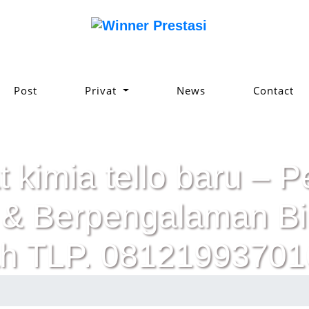
Post
Privat
News
Contact
t kimia tello baru – P
ik & Berpengalaman 
h TLP. 08121993701