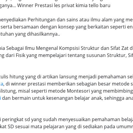
a... Winner Prestasi les privat kimia tello baru
 menyediakan Perhitungan dan sains atau ilmu alam yang me
 serta bersamaan dengan konsep yang berkaitan seperti en
tuhan yang dihasilkannya..
imia Sebagai Ilmu Mengenal Kompsisi Struktur dan Sifat Zat 
ng dari Fisik yang mempelajari tentang susunan Struktur, S
lis hitung yang di artikan lansung menjadi pemahaman seb
ca
, di winner prestasi memberikan sebagian besar metode 
alistung, misal seperti metode Montesori yang membimbi
i
dan bermain untuk kesenangan belajar anak, sehingga an
ri peringkat sd yang sudah menyesuaikan pemahaman belaja
at SD sesuai mata pelajaran yang di sediakan pada umum