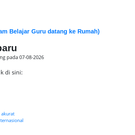
am Belajar Guru datang ke Rumah)
baru
ing pada
07-08-2026
 di sini:
n akurat
nternasional