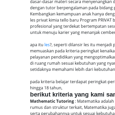
dasar-dasar materi secara menyenangkan d
dengan tutor berpengalaman pada bidang p
Kembangkan kemampuan anak hanya dengan m
les privat kimia tello baru Program PRIVA
profesional yang terdekat bertempatan ses
untuk menuju karier yang menanjak cember
apa itu
les
?, seperti dilansir les itu menja
memuaskan pada kriteria peringkat kenaika 
pelayanan pendidikan yang mengoptimalkan 
di ruang rumah sesuai kebutuhan yang nya
setidaknya memahami lebih dari kebutuhan u
pada kriteria belajar terdapat peringkat-p
hingga 18 tahun,
berikut kriteria yang kami s
Mathematic Tutoring
: Matematika adalah 
rumus dan struktur terkait, Matematika j
serta perubahannya untuk sesuai kebutuhan