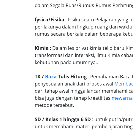
dalam Segala Ruas/Rumus-Rumus Perhitungany
fysica/Fisika
: Fisika suatu Pelajaran yang
perilakunya dalam lingkup ruang dan waktu
rumus secara berkala dalam beberapa kebu
Kimia
: Dalam les privat kimia tello baru K
transformasi dan Interaksi, Ilmu Kimia caba
kebutuhan pada umumnya..
TK /
Baca
Tulis Hitung
: Pemahaman Baca tu
penyesuaian anak dari proses awal
Memba
dari tahap awal hingga lancar memahami c
bisa juga dengan tahap kreatifitas
mewarna
metode tersebut.
SD / Kelas 1 hingga 6 SD
: untuk putra/put
untuk memahami materi pembelajaran tingk