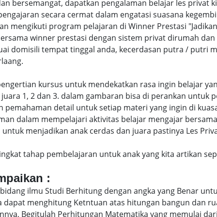
an bersemangat, dapatkan pengalaman belajar les privat k
engajaran secara cermat dalam engatasi suasana kegembi
engikuti program pelajaran di Winner Prestasi "Jadikan 
T bersama winner prestasi dengan sistem privat dirumah da
uai domisili tempat tinggal anda, kecerdasan putra / putr
laang.
di pengertian kursus untuk mendekatkan rasa ingin belajar y
juara 1, 2 dan 3. dalam gambaran bisa di perankan untuk p
pemahaman detail untuk setiap materi yang ingin di kuasai
man dalam mempelajari aktivitas belajar mengajar bersam
ntuk menjadikan anak cerdas dan juara pastinya Les Privat 
eringkat tahap pembelajaran untuk anak yang kita artikan s
ampaikan :
bidang ilmu Studi Berhitung dengan angka yang Benar untu
uga dapat menghitung Ketntuan atas hitungan bangun dan 
nya, Begitulah Perhitungan Matematika yang memulai dari