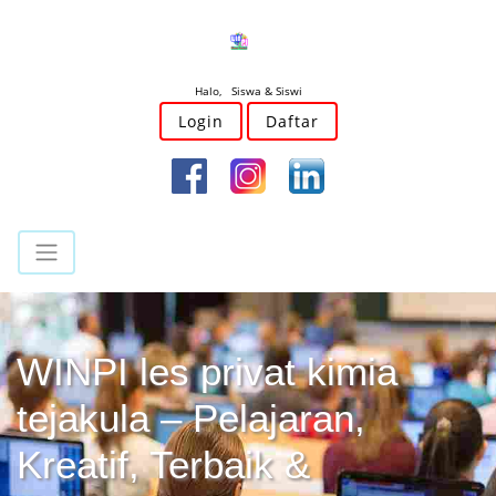
Halo, Siswa & Siswi
Login
Daftar
WINPI les privat kimia
tejakula – Pelajaran,
Kreatif, Terbaik &