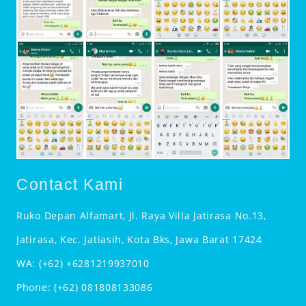
Contact Kami
Ruko Depan Alfamart, Jl. Raya Villa Jatirasa No.13,
Jatirasa, Kec. Jatiasih, Kota Bks, Jawa Barat 17424
WA:
(+62) +6281219937010
Phone:
(+62) 081808133086