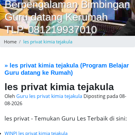
Berpengalaman Bimbingan
Guru datang Kerumah
TLP. 081219937010
Home
les privat kimia tejakula
»
les privat kimia tejakula
(Program Belajar
Guru datang ke Rumah)
les privat kimia tejakula
Oleh
Guru les privat kimia tejakula
Diposting pada
08-
08-2026
les privat - Temukan Guru Les Terbaik di sini:
WINPI les privat kimia tejakula