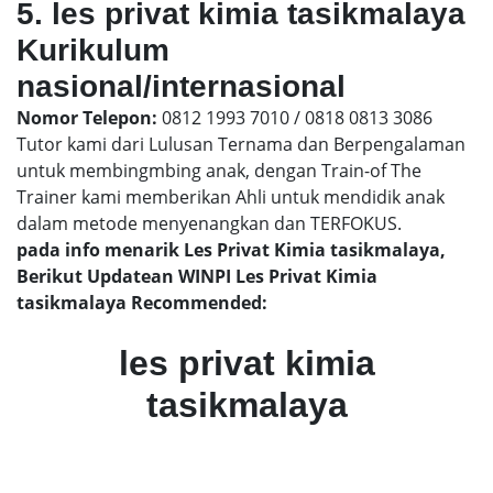
5. les privat kimia tasikmalaya
Kurikulum
nasional/internasional
Nomor Telepon:
0812 1993 7010 / 0818 0813 3086
Tutor kami dari Lulusan Ternama dan Berpengalaman
untuk membingmbing anak, dengan Train-of The
Trainer kami memberikan Ahli untuk mendidik anak
dalam metode menyenangkan dan TERFOKUS.
pada info menarik Les Privat Kimia tasikmalaya,
Berikut Updatean WINPI Les Privat Kimia
tasikmalaya Recommended:
les privat kimia
tasikmalaya