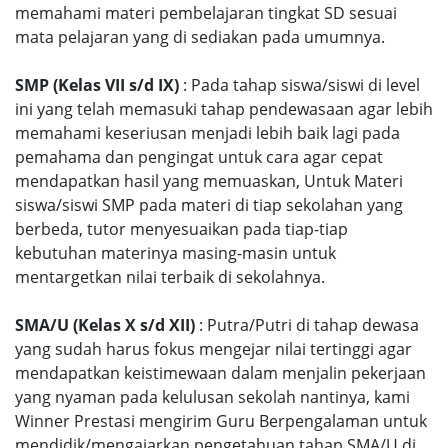
memahami materi pembelajaran tingkat SD sesuai
mata pelajaran yang di sediakan pada umumnya.
SMP (Kelas VII s/d IX)
: Pada tahap siswa/siswi di level
ini yang telah memasuki tahap pendewasaan agar lebih
memahami keseriusan menjadi lebih baik lagi pada
pemahama dan pengingat untuk cara agar cepat
mendapatkan hasil yang memuaskan, Untuk Materi
siswa/siswi SMP pada materi di tiap sekolahan yang
berbeda, tutor menyesuaikan pada tiap-tiap
kebutuhan materinya masing-masin untuk
mentargetkan nilai terbaik di sekolahnya.
SMA/U (Kelas X s/d XII)
: Putra/Putri di tahap dewasa
yang sudah harus fokus mengejar nilai tertinggi agar
mendapatkan keistimewaan dalam menjalin pekerjaan
yang nyaman pada kelulusan sekolah nantinya, kami
Winner Prestasi mengirim Guru Berpengalaman untuk
mendidik/mengajarkan pengetahuan tahap SMA/U di