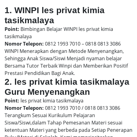
1. WINPI les privat kimia
tasikmalaya
Point:
Bimbingan Belajar WINPI les privat kimia
tasikmalaya
Nomor Telepon:
0812 1993 7010 – 0818 0813 3086
WINPI Menerapkan dengan Metode Menyenangkan,
Sehingga Anak Siswa/Siswi Menjadi nyaman belajar
Bersama Tutor Terbaik Winpi dan Memberikan Positif
Prestasi Pendidikan Bagi Anak.
2. les privat kimia tasikmalaya
Guru Menyenangkan
Point:
les privat kimia tasikmalaya
Nomor Telepon:
0812 1993 7010 / 0818 0813 3086
Terangkum Sesuai Kurikulum Pelajaran
Siswa/Siswi,dalam Tahap Pemesanan Materi sesuai
ketentuan Materi yang berbeda pada Setiap Penerapan