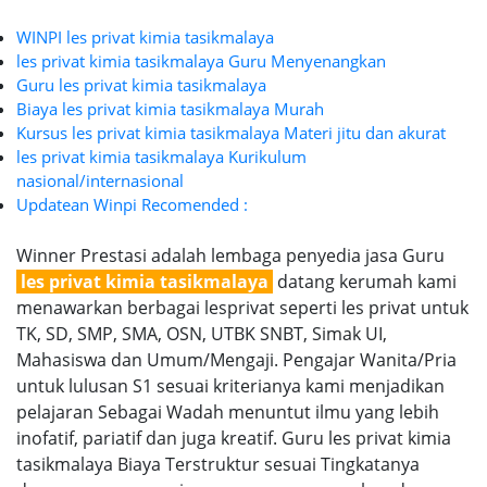
WINPI les privat kimia tasikmalaya
les privat kimia tasikmalaya Guru Menyenangkan
Guru les privat kimia tasikmalaya
Biaya les privat kimia tasikmalaya Murah
Kursus les privat kimia tasikmalaya Materi jitu dan akurat
les privat kimia tasikmalaya Kurikulum
nasional/internasional
Updatean Winpi Recomended :
Winner Prestasi adalah lembaga penyedia jasa Guru
les privat kimia tasikmalaya
datang kerumah kami
menawarkan berbagai lesprivat seperti les privat untuk
TK, SD, SMP, SMA, OSN, UTBK SNBT, Simak UI,
Mahasiswa dan Umum/Mengaji. Pengajar Wanita/Pria
untuk lulusan S1 sesuai kriterianya kami menjadikan
pelajaran Sebagai Wadah menuntut ilmu yang lebih
inofatif, pariatif dan juga kreatif. Guru les privat kimia
tasikmalaya Biaya Terstruktur sesuai Tingkatanya