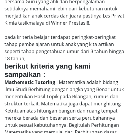
bersama Guru yang ahli dan berpengalaman
setidaknya memahami lebih dari kebutuhan untuk
menjadikan anak cerdas dan juara pastinya Les Privat
Kimia tasikmalaya di Winner Prestasi!!.
pada kriteria belajar terdapat peringkat-peringkat
tahap pembelajaran untuk anak yang kita artikan
seperti tahap pengetahuan umur dari 3 tahun hingga
18 tahun,
berikut kriteria yang kami
sampaikan :
Mathematic Tutoring
: Matematika adalah bidang
ilmu Studi Berhitung dengan angka yang Benar untuk
menentukan Hasil Topik pada Bilangan, rumus dan
struktur terkait, Matematika juga dapat menghitung
Ketntuan atas hitungan bangun dan ruang tempat
mereka berada dan besaran serta perubahannya
untuk sesuai kebutuhannya, Begitulah Perhitungan
Matematika yang memulai dari Perhitungan dasar,