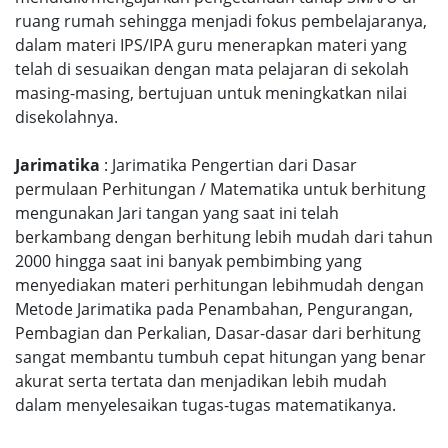
ruang rumah sehingga menjadi fokus pembelajaranya,
dalam materi IPS/IPA guru menerapkan materi yang
telah di sesuaikan dengan mata pelajaran di sekolah
masing-masing, bertujuan untuk meningkatkan nilai
disekolahnya.
Jarimatika
: Jarimatika Pengertian dari Dasar
permulaan Perhitungan / Matematika untuk berhitung
mengunakan Jari tangan yang saat ini telah
berkambang dengan berhitung lebih mudah dari tahun
2000 hingga saat ini banyak pembimbing yang
menyediakan materi perhitungan lebihmudah dengan
Metode Jarimatika pada Penambahan, Pengurangan,
Pembagian dan Perkalian, Dasar-dasar dari berhitung
sangat membantu tumbuh cepat hitungan yang benar
akurat serta tertata dan menjadikan lebih mudah
dalam menyelesaikan tugas-tugas matematikanya.