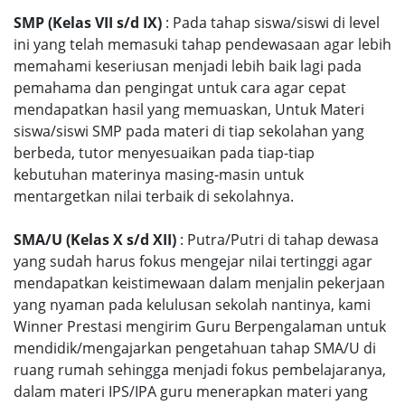
SMP (Kelas VII s/d IX)
: Pada tahap siswa/siswi di level
ini yang telah memasuki tahap pendewasaan agar lebih
memahami keseriusan menjadi lebih baik lagi pada
pemahama dan pengingat untuk cara agar cepat
mendapatkan hasil yang memuaskan, Untuk Materi
siswa/siswi SMP pada materi di tiap sekolahan yang
berbeda, tutor menyesuaikan pada tiap-tiap
kebutuhan materinya masing-masin untuk
mentargetkan nilai terbaik di sekolahnya.
SMA/U (Kelas X s/d XII)
: Putra/Putri di tahap dewasa
yang sudah harus fokus mengejar nilai tertinggi agar
mendapatkan keistimewaan dalam menjalin pekerjaan
yang nyaman pada kelulusan sekolah nantinya, kami
Winner Prestasi mengirim Guru Berpengalaman untuk
mendidik/mengajarkan pengetahuan tahap SMA/U di
ruang rumah sehingga menjadi fokus pembelajaranya,
dalam materi IPS/IPA guru menerapkan materi yang