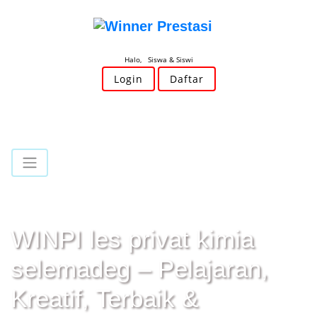
Halo, Siswa & Siswi
Login
Daftar
WINPI les privat kimia
selemadeg – Pelajaran,
Kreatif, Terbaik &