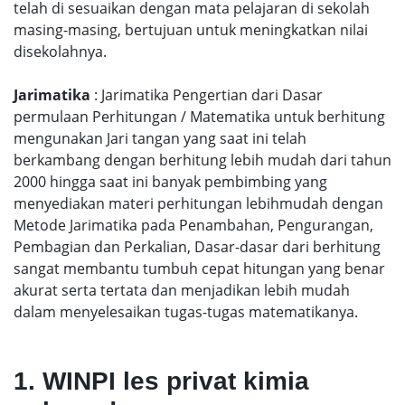
telah di sesuaikan dengan mata pelajaran di sekolah
masing-masing, bertujuan untuk meningkatkan nilai
disekolahnya.
Jarimatika
: Jarimatika Pengertian dari Dasar
permulaan Perhitungan / Matematika untuk berhitung
mengunakan Jari tangan yang saat ini telah
berkambang dengan berhitung lebih mudah dari tahun
2000 hingga saat ini banyak pembimbing yang
menyediakan materi perhitungan lebihmudah dengan
Metode Jarimatika pada Penambahan, Pengurangan,
Pembagian dan Perkalian, Dasar-dasar dari berhitung
sangat membantu tumbuh cepat hitungan yang benar
akurat serta tertata dan menjadikan lebih mudah
dalam menyelesaikan tugas-tugas matematikanya.
1. WINPI les privat kimia