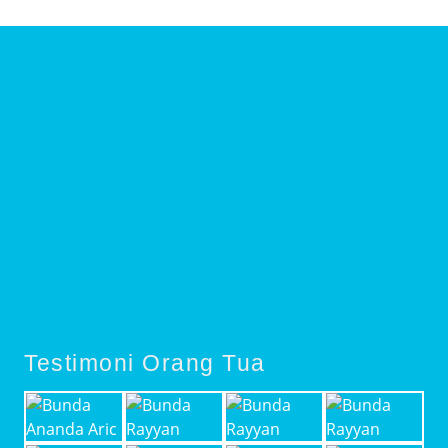
Testimoni Orang Tua