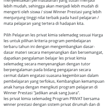
menyelesaikan permasalahan yang susah menjadi
lebih mudah, sehingga akan menjadi lebih mudah di
mengerti oleh siswa / siswi Winner Prestasi yang lebih
menjunjung tinggi nilai terbaik pada hasil pelajaran /
mata pelajaran yang tertera di hadapan kita.
Pilih Pelajaran les privat kimia selemadeg sesuai Harga
les untuk pilihan kriteria program pembelajaran
terbaru tahun ini dengan mengembangkan dasar-
dasar materi secara menyenangkan dan bersemangat,
dapatkan pengalaman belajar les privat kimia
selemadeg secara menyenangkan dengan tutor
berpengalaman pada bidang pengajaran secara
cermat dalam engatasi suasana kegembiraan dalam
pembelajaran yang terfokus, Kembangkan kemampuan
anak hanya dengan mengikuti program pelajaran di
Winner Prestasi "Jadikan anak sang Juara".
les privat kimia selemadeg Program PRIVAT bersama
winner prestasi dengan sistem privat dirumah dan di