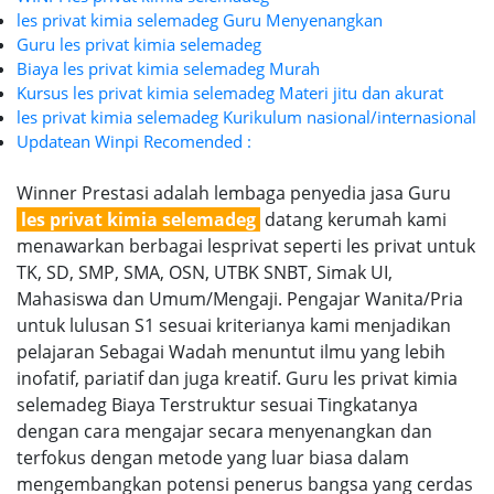
les privat kimia selemadeg Guru Menyenangkan
Guru les privat kimia selemadeg
Biaya les privat kimia selemadeg Murah
Kursus les privat kimia selemadeg Materi jitu dan akurat
les privat kimia selemadeg Kurikulum nasional/internasional
Updatean Winpi Recomended :
Winner Prestasi adalah lembaga penyedia jasa Guru
les privat kimia selemadeg
datang kerumah kami
menawarkan berbagai lesprivat seperti les privat untuk
TK, SD, SMP, SMA, OSN, UTBK SNBT, Simak UI,
Mahasiswa dan Umum/Mengaji. Pengajar Wanita/Pria
untuk lulusan S1 sesuai kriterianya kami menjadikan
pelajaran Sebagai Wadah menuntut ilmu yang lebih
inofatif, pariatif dan juga kreatif. Guru les privat kimia
selemadeg Biaya Terstruktur sesuai Tingkatanya
dengan cara mengajar secara menyenangkan dan
terfokus dengan metode yang luar biasa dalam
mengembangkan potensi penerus bangsa yang cerdas