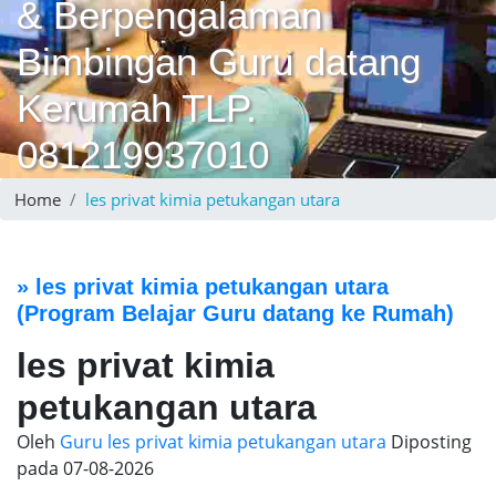
& Berpengalaman
Bimbingan Guru datang
Kerumah TLP.
081219937010
Home
les privat kimia petukangan utara
»
les privat kimia petukangan utara
(Program Belajar Guru datang ke Rumah)
les privat kimia
petukangan utara
Oleh
Guru les privat kimia petukangan utara
Diposting
pada
07-08-2026