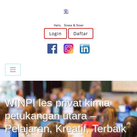
Halo, Siswa & Siswi
Login
Daftar
WINPI les privat kimia
petukangan utara –
Pelajaran, Kreatif, Terbaik