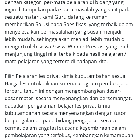
dengan kategori per-mata pelajaran di bidang yang
ingin di tampilkan pada suatu masalah yang sulit pada
sesuatu materi, kami Guru datang ke rumah
memberikan Solusi pada Spesifikasi yang terbaik dalam
menyelesaikan permasalahan yang susah menjadi
lebih mudah, sehingga akan menjadi lebih mudah di
mengerti oleh siswa / siswi Winner Prestasi yang lebih
menjunjung tinggi nilai terbaik pada hasil pelajaran /
mata pelajaran yang tertera di hadapan kita.
Pilih Pelajaran les privat kimia kubutambahan sesuai
Harga les untuk pilihan kriteria program pembelajaran
terbaru tahun ini dengan mengembangkan dasar-
dasar materi secara menyenangkan dan bersemangat,
dapatkan pengalaman belajar les privat kimia
kubutambahan secara menyenangkan dengan tutor
berpengalaman pada bidang pengajaran secara
cermat dalam engatasi suasana kegembiraan dalam
pembelajaran yang terfokus, Kembangkan kemampuan