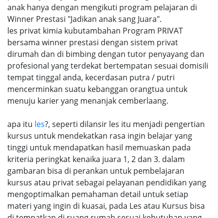
anak hanya dengan mengikuti program pelajaran di
Winner Prestasi "Jadikan anak sang Juara".
les privat kimia kubutambahan Program PRIVAT
bersama winner prestasi dengan sistem privat
dirumah dan di bimbing dengan tutor penyayang dan
profesional yang terdekat bertempatan sesuai domisili
tempat tinggal anda, kecerdasan putra / putri
mencerminkan suatu kebanggan orangtua untuk
menuju karier yang menanjak cemberlaang.
apa itu
les
?, seperti dilansir les itu menjadi pengertian
kursus untuk mendekatkan rasa ingin belajar yang
tinggi untuk mendapatkan hasil memuaskan pada
kriteria peringkat kenaika juara 1, 2 dan 3. dalam
gambaran bisa di perankan untuk pembelajaran
kursus atau privat sebagai pelayanan pendidikan yang
mengoptimalkan pemahaman detail untuk setiap
materi yang ingin di kuasai, pada Les atau Kursus bisa
di tempatkan di ruang rumah sesuai kebutuhan yang