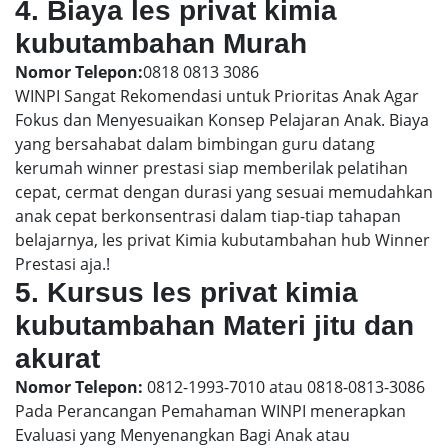
4. Biaya les privat kimia
kubutambahan Murah
Nomor Telepon:
0818 0813 3086
WINPI Sangat Rekomendasi untuk Prioritas Anak Agar
Fokus dan Menyesuaikan Konsep Pelajaran Anak. Biaya
yang bersahabat dalam bimbingan guru datang
kerumah winner prestasi siap memberilak pelatihan
cepat, cermat dengan durasi yang sesuai memudahkan
anak cepat berkonsentrasi dalam tiap-tiap tahapan
belajarnya, les privat Kimia kubutambahan hub Winner
Prestasi aja.!
5. Kursus les privat kimia
kubutambahan Materi jitu dan
akurat
Nomor Telepon:
0812-1993-7010 atau 0818-0813-3086
Pada Perancangan Pemahaman WINPI menerapkan
Evaluasi yang Menyenangkan Bagi Anak atau