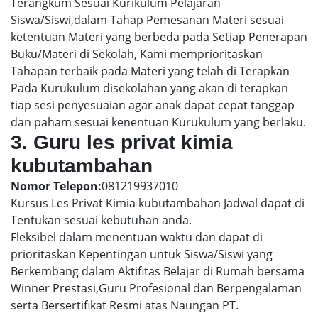
Terangkum Sesuai Kurikulum Pelajaran
Siswa/Siswi,dalam Tahap Pemesanan Materi sesuai
ketentuan Materi yang berbeda pada Setiap Penerapan
Buku/Materi di Sekolah, Kami memprioritaskan
Tahapan terbaik pada Materi yang telah di Terapkan
Pada Kurukulum disekolahan yang akan di terapkan
tiap sesi penyesuaian agar anak dapat cepat tanggap
dan paham sesuai kenentuan Kurukulum yang berlaku.
3. Guru les privat kimia
kubutambahan
Nomor Telepon:
081219937010
Kursus Les Privat Kimia kubutambahan Jadwal dapat di
Tentukan sesuai kebutuhan anda.
Fleksibel dalam menentuan waktu dan dapat di
prioritaskan Kepentingan untuk Siswa/Siswi yang
Berkembang dalam Aktifitas Belajar di Rumah bersama
Winner Prestasi,Guru Profesional dan Berpengalaman
serta Bersertifikat Resmi atas Naungan PT.