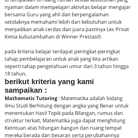
nyaman dalam mempelajari aktivitas belajar mengajar
bersama Guru yang ahli dan berpengalaman
setidaknya memahami lebih dari kebutuhan untuk
menjadikan anak cerdas dan juara pastinya Les Privat
Kimia kubutambahan di Winner Prestasi!!.
pada kriteria belajar terdapat peringkat-peringkat
tahap pembelajaran untuk anak yang kita artikan
seperti tahap pengetahuan umur dari 3 tahun hingga
18 tahun,
berikut kriteria yang kami
sampaikan :
Mathematic Tutoring
: Matematika adalah bidang
ilmu Studi Berhitung dengan angka yang Benar untuk
menentukan Hasil Topik pada Bilangan, rumus dan
struktur terkait, Matematika juga dapat menghitung
Ketntuan atas hitungan bangun dan ruang tempat
mereka berada dan besaran serta perubahannya