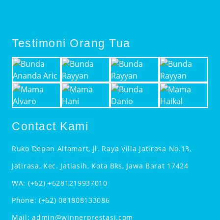
Testimoni Orang Tua
Contact Kami
Ruko Depan Alfamart, Jl. Raya Villa Jatirasa No.13,
Jatirasa, Kec. Jatiasih, Kota Bks, Jawa Barat 17424
WA:
(+62) +6281219937010
Phone:
(+62) 081808133086
Mail:
admin@winnerprestasi.com