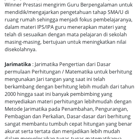
Winner Prestasi mengirim Guru Berpengalaman untuk
mendidik/mengajarkan pengetahuan tahap SMA/U di
ruang rumah sehingga menjadi fokus pembelajaranya,
dalam materi IPS/IPA guru menerapkan materi yang
telah di sesuaikan dengan mata pelajaran di sekolah
masing-masing, bertujuan untuk meningkatkan nilai
disekolahnya.
Jarimatika
: Jarimatika Pengertian dari Dasar
permulaan Perhitungan / Matematika untuk berhitung
mengunakan Jari tangan yang saat ini telah
berkambang dengan berhitung lebih mudah dari tahun
2000 hingga saat ini banyak pembimbing yang
menyediakan materi perhitungan lebihmudah dengan
Metode Jarimatika pada Penambahan, Pengurangan,
Pembagian dan Perkalian, Dasar-dasar dari berhitung
sangat membantu tumbuh cepat hitungan yang benar
akurat serta tertata dan menjadikan lebih mudah
dalam menyelesaikan tugas-tugas matematikanya.