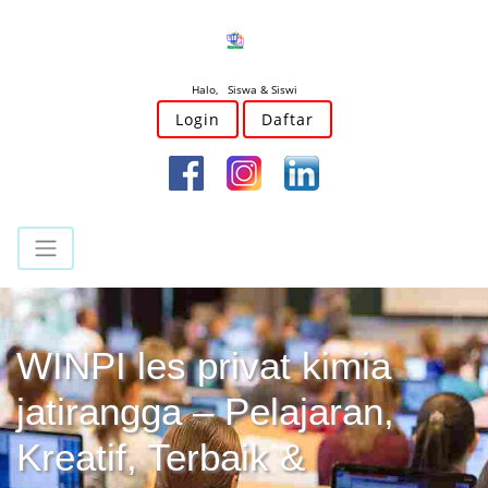
Halo, Siswa & Siswi
Login
Daftar
WINPI les privat kimia
jatirangga – Pelajaran,
Kreatif, Terbaik &