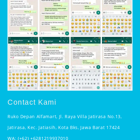
Contact Kami
Ruko Depan Alfamart, Jl. Raya Villa Jatirasa No.13,
Jatirasa, Kec. Jatiasih, Kota Bks, Jawa Barat 17424
WA:
(+62) +6281219937010