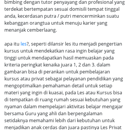
bimbing dengan tutor penyayang dan profesional yang
terdekat bertempatan sesuai domisili tempat tinggal
anda, kecerdasan putra / putri mencerminkan suatu
kebanggan orangtua untuk menuju karier yang
menanjak cemberlaang.
apa itu
les
?, seperti dilansir les itu menjadi pengertian
kursus untuk mendekatkan rasa ingin belajar yang
tinggi untuk mendapatkan hasil memuaskan pada
kriteria peringkat kenaika juara 1, 2 dan 3. dalam
gambaran bisa di perankan untuk pembelajaran
kursus atau privat sebagai pelayanan pendidikan yang
mengoptimalkan pemahaman detail untuk setiap
materi yang ingin di kuasai, pada Les atau Kursus bisa
di tempatkan di ruang rumah sesuai kebutuhan yang
nyaman dalam mempelajari aktivitas belajar mengajar
bersama Guru yang ahli dan berpengalaman
setidaknya memahami lebih dari kebutuhan untuk
menjadikan anak cerdas dan juara pastinya Les Privat