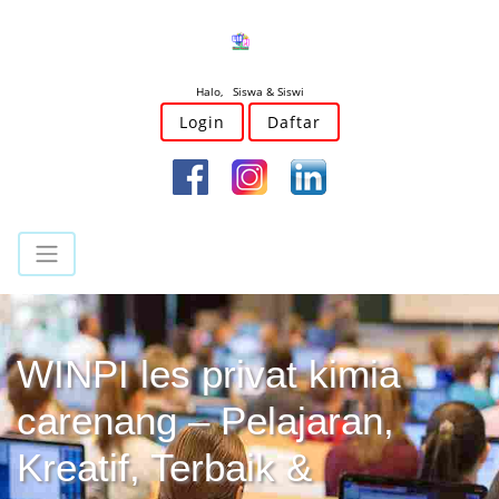
Halo, Siswa & Siswi
Login
Daftar
WINPI les privat kimia
carenang – Pelajaran,
Kreatif, Terbaik &