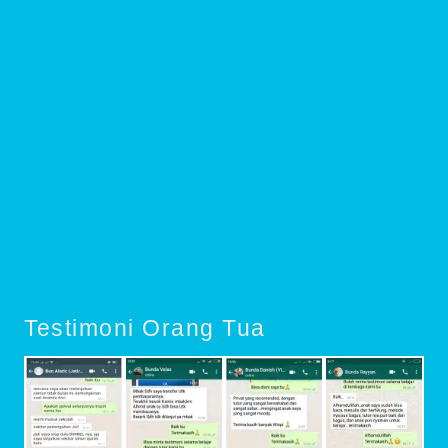
Testimoni Orang Tua