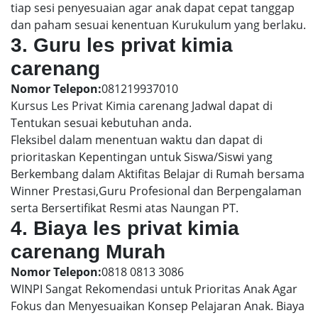
tiap sesi penyesuaian agar anak dapat cepat tanggap
dan paham sesuai kenentuan Kurukulum yang berlaku.
3. Guru les privat kimia
carenang
Nomor Telepon:
081219937010
Kursus Les Privat Kimia carenang Jadwal dapat di
Tentukan sesuai kebutuhan anda.
Fleksibel dalam menentuan waktu dan dapat di
prioritaskan Kepentingan untuk Siswa/Siswi yang
Berkembang dalam Aktifitas Belajar di Rumah bersama
Winner Prestasi,Guru Profesional dan Berpengalaman
serta Bersertifikat Resmi atas Naungan PT.
4. Biaya les privat kimia
carenang Murah
Nomor Telepon:
0818 0813 3086
WINPI Sangat Rekomendasi untuk Prioritas Anak Agar
Fokus dan Menyesuaikan Konsep Pelajaran Anak. Biaya