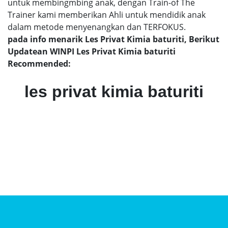
untuk membingmbing anak, dengan Train-of The
Trainer kami memberikan Ahli untuk mendidik anak
dalam metode menyenangkan dan TERFOKUS.
pada info menarik Les Privat Kimia baturiti, Berikut
Updatean WINPI Les Privat Kimia baturiti
Recommended:
les privat kimia baturiti