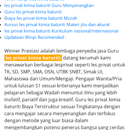
les privat kimia baturiti Guru Menyenangkan
Guru les privat kimia baturiti
Biaya les privat kimia baturiti Murah
Kursus les privat kimia baturiti Materi jitu dan akurat
les privat kimia baturiti Kurikulum nasional/internasional
Updatean Winpi Recomended :
Winner Prestasi adalah lembaga penyedia jasa Guru
les privat kimia baturiti
datang kerumah kami
menawarkan berbagai lesprivat seperti les privat untuk
TK, SD, SMP, SMA, OSN, UTBK SNBT, Simak UI,
Mahasiswa dan Umum/Mengaji. Pengajar Wanita/Pria
untuk lulusan S1 sesuai kriterianya kami menjadikan
pelajaran Sebagai Wadah menuntut ilmu yang lebih
inofatif, pariatif dan juga kreatif. Guru les privat kimia
baturiti Biaya Terstruktur sesuai Tingkatanya dengan
cara mengajar secara menyenangkan dan terfokus
dengan metode yang luar biasa dalam
mengembangkan potensi penerus bangsa yang cerdas