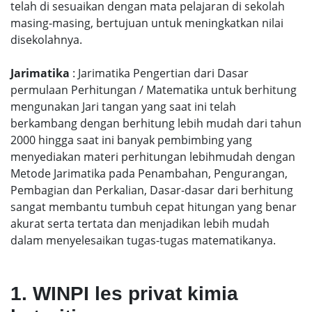
telah di sesuaikan dengan mata pelajaran di sekolah
masing-masing, bertujuan untuk meningkatkan nilai
disekolahnya.
Jarimatika
: Jarimatika Pengertian dari Dasar
permulaan Perhitungan / Matematika untuk berhitung
mengunakan Jari tangan yang saat ini telah
berkambang dengan berhitung lebih mudah dari tahun
2000 hingga saat ini banyak pembimbing yang
menyediakan materi perhitungan lebihmudah dengan
Metode Jarimatika pada Penambahan, Pengurangan,
Pembagian dan Perkalian, Dasar-dasar dari berhitung
sangat membantu tumbuh cepat hitungan yang benar
akurat serta tertata dan menjadikan lebih mudah
dalam menyelesaikan tugas-tugas matematikanya.
1. WINPI les privat kimia