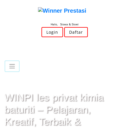
Halo, Siswa & Siswi
Login
Daftar
WINPI les privat kimia
baturiti – Pelajaran,
Kreatif, Terbaik &