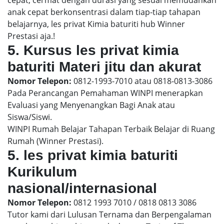
anak cepat berkonsentrasi dalam tiap-tiap tahapan
belajarnya, les privat Kimia baturiti hub Winner
Prestasi aja.!
5. Kursus les privat kimia
baturiti Materi jitu dan akurat
Nomor Telepon:
0812-1993-7010 atau 0818-0813-3086
Pada Perancangan Pemahaman WINPI menerapkan
Evaluasi yang Menyenangkan Bagi Anak atau
Siswa/Siswi.
WINPI Rumah Belajar Tahapan Terbaik Belajar di Ruang
Rumah (Winner Prestasi).
5. les privat kimia baturiti
Kurikulum
nasional/internasional
Nomor Telepon:
0812 1993 7010 / 0818 0813 3086
Tutor kami dari Lulusan Ternama dan Berpengalaman