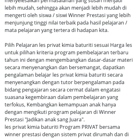
menyelesaikan permasalahan yang susah menjadi
lebih mudah, sehingga akan menjadi lebih mudah di
mengerti oleh siswa / siswi Winner Prestasi yang lebih
menjunjung tinggi nilai terbaik pada hasil pelajaran /
mata pelajaran yang tertera di hadapan kita.
Pilih Pelajaran les privat kimia baturiti sesuai Harga les
untuk pilihan kriteria program pembelajaran terbaru
tahun ini dengan mengembangkan dasar-dasar materi
secara menyenangkan dan bersemangat, dapatkan
pengalaman belajar les privat kimia baturiti secara
menyenangkan dengan tutor berpengalaman pada
bidang pengajaran secara cermat dalam engatasi
suasana kegembiraan dalam pembelajaran yang
terfokus, Kembangkan kemampuan anak hanya
dengan mengikuti program pelajaran di Winner
Prestasi "Jadikan anak sang Juara".
les privat kimia baturiti Program PRIVAT bersama
winner prestasi dengan sistem privat dirumah dan di