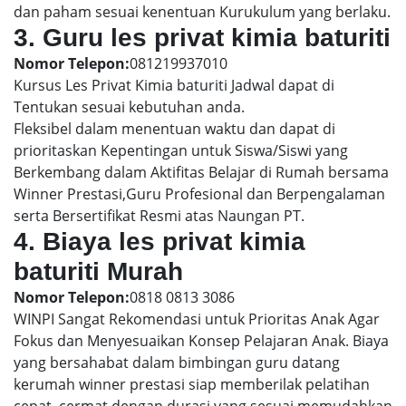
dan paham sesuai kenentuan Kurukulum yang berlaku.
3. Guru les privat kimia baturiti
Nomor Telepon:
081219937010
Kursus Les Privat Kimia baturiti Jadwal dapat di
Tentukan sesuai kebutuhan anda.
Fleksibel dalam menentuan waktu dan dapat di
prioritaskan Kepentingan untuk Siswa/Siswi yang
Berkembang dalam Aktifitas Belajar di Rumah bersama
Winner Prestasi,Guru Profesional dan Berpengalaman
serta Bersertifikat Resmi atas Naungan PT.
4. Biaya les privat kimia
baturiti Murah
Nomor Telepon:
0818 0813 3086
WINPI Sangat Rekomendasi untuk Prioritas Anak Agar
Fokus dan Menyesuaikan Konsep Pelajaran Anak. Biaya
yang bersahabat dalam bimbingan guru datang
kerumah winner prestasi siap memberilak pelatihan
cepat, cermat dengan durasi yang sesuai memudahkan