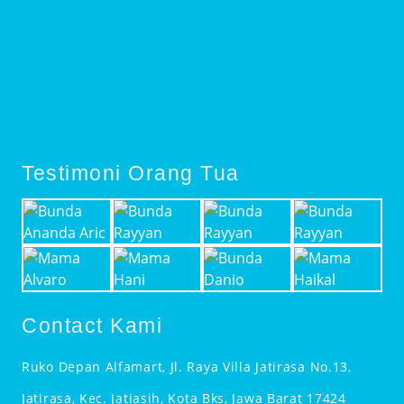
Testimoni Orang Tua
Contact Kami
Ruko Depan Alfamart, Jl. Raya Villa Jatirasa No.13,
Jatirasa, Kec. Jatiasih, Kota Bks, Jawa Barat 17424