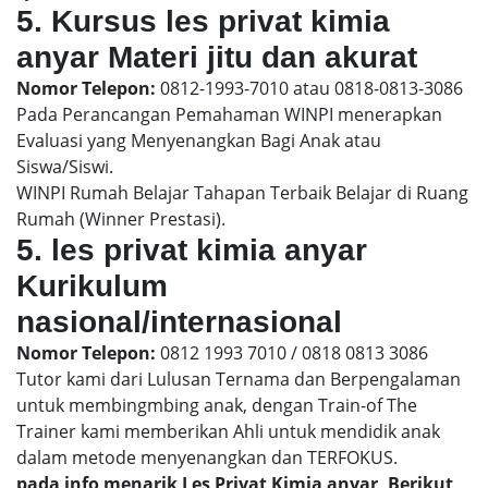
5. Kursus les privat kimia
anyar Materi jitu dan akurat
Nomor Telepon:
0812-1993-7010 atau 0818-0813-3086
Pada Perancangan Pemahaman WINPI menerapkan
Evaluasi yang Menyenangkan Bagi Anak atau
Siswa/Siswi.
WINPI Rumah Belajar Tahapan Terbaik Belajar di Ruang
Rumah (Winner Prestasi).
5. les privat kimia anyar
Kurikulum
nasional/internasional
Nomor Telepon:
0812 1993 7010 / 0818 0813 3086
Tutor kami dari Lulusan Ternama dan Berpengalaman
untuk membingmbing anak, dengan Train-of The
Trainer kami memberikan Ahli untuk mendidik anak
dalam metode menyenangkan dan TERFOKUS.
pada info menarik Les Privat Kimia anyar, Berikut