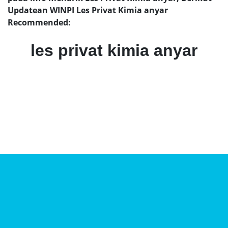
Updatean WINPI Les Privat Kimia anyar
Recommended:
les privat kimia anyar