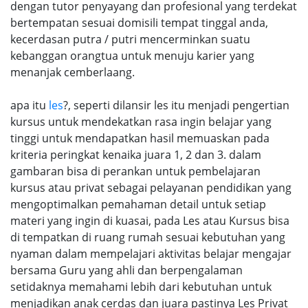
dengan tutor penyayang dan profesional yang terdekat
bertempatan sesuai domisili tempat tinggal anda,
kecerdasan putra / putri mencerminkan suatu
kebanggan orangtua untuk menuju karier yang
menanjak cemberlaang.
apa itu
les
?, seperti dilansir les itu menjadi pengertian
kursus untuk mendekatkan rasa ingin belajar yang
tinggi untuk mendapatkan hasil memuaskan pada
kriteria peringkat kenaika juara 1, 2 dan 3. dalam
gambaran bisa di perankan untuk pembelajaran
kursus atau privat sebagai pelayanan pendidikan yang
mengoptimalkan pemahaman detail untuk setiap
materi yang ingin di kuasai, pada Les atau Kursus bisa
di tempatkan di ruang rumah sesuai kebutuhan yang
nyaman dalam mempelajari aktivitas belajar mengajar
bersama Guru yang ahli dan berpengalaman
setidaknya memahami lebih dari kebutuhan untuk
menjadikan anak cerdas dan juara pastinya Les Privat