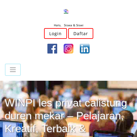
Halo, Siswa & Siswi
Login
Daftar
WINPI les privat calistung
duren mekar – Pelajaran,
Kreatif, Terbaik &